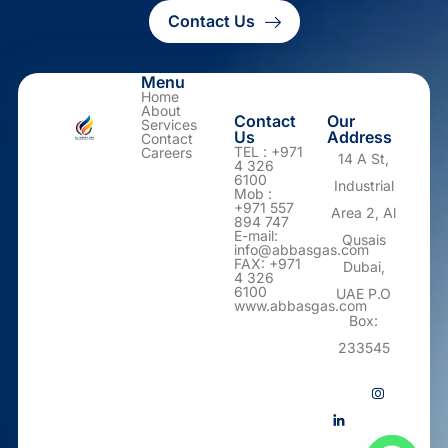
Contact Us
Menu
Home
About
Contact
Our
Services
Us
Address
Contact
TEL : +971
Careers
14 A St,
4 326
6100
Industrial
Mob :
+971 557
Area 2, Al
894 747
E-mail:
Qusais
info@abbasgas.com
FAX: +971
Dubai,
4 326
6100
UAE P.O
www.abbasgas.com
Box:
233545