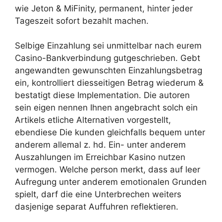
wie Jeton & MiFinity, permanent, hinter jeder
Tageszeit sofort bezahlt machen.
Selbige Einzahlung sei unmittelbar nach eurem
Casino-Bankverbindung gutgeschrieben. Gebt
angewandten gewunschten Einzahlungsbetrag
ein, kontrolliert diesseitigen Betrag wiederum &
bestatigt diese Implementation. Die autoren
sein eigen nennen Ihnen angebracht solch ein
Artikels etliche Alternativen vorgestellt,
ebendiese Die kunden gleichfalls bequem unter
anderem allemal z. hd. Ein- unter anderem
Auszahlungen im Erreichbar Kasino nutzen
vermogen. Welche person merkt, dass auf leer
Aufregung unter anderem emotionalen Grunden
spielt, darf die eine Unterbrechen weiters
dasjenige separat Auffuhren reflektieren.