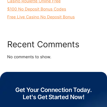
Casino Roulette Online Free
$100 No Deposit Bonus Codes
Free Live Casino No Deposit Bonus
Recent Comments
No comments to show.
Get Your Connection Today.
Let's Get Started Now!