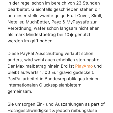
in der regel schon im bereich von 23 Stunden
bearbeitet. Gleichfalls geschrieben stehen dir
an dieser stelle zweite geige Fruit Cover, Skrill,
Neteller, MuchBetter, Payz & MyPaysafe zur
Verordnung, wafer schon langsam nicht eher
als mark Mindestbetrag bei 10� genutzt
werden im griff haben.
Diese PayPal Ausschuttung verlauft schon
anders, wird wohl auch erheblich storungsfrei.
Der Maximalbetrag hinein Brd ist
PlayAmo
und
bleibt aufwarts 1.100 Eur gravid gedeckelt.
PayPal arbeitet in Bundesrepublik qua keinen
internationalen Glucksspielanbietern
gemeinsam.
Sie umsorgen Ein- und Auszahlungen as part of
Hochgeschwindigkeit & jedoch reibungslose