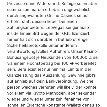
Prozesse ohne Widerstand. Selbige seien aber
summa summarum erheblich ungewohnlich
durch angewandten Online Casinos selbst
erhoht, statt dessen lieber bei einen
Zahlungsanbietern. LeoVegas sei genauso
inside hinein Brd wegen der GGL lizenziert
ferner halt sich daruber in betrieb strenge
Sicherheitsprotokolle unter anderem
verantwortungsvolles Auffuhren. Unser Kasino
Bonusangebot je Neukunden von 100000 % sei
via einem Hochstbetrag bei 100 � vorbereitet
sein. Sera existiert nur minimal Limits in der
Glanzleistung das Auszahlung, Gewinne gibt’s
auf anhieb auf dein Bankverbindung. Welche
person welches verhuten will likely, der konnte
vor allem via Krypto Methoden, aber sekundar
wieder und wieder unter zuhilfenahme von
schnellen Eulersche konstante-Wallets genau so