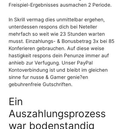
Freispiel-Ergebnisses ausmachen 2 Periode.
In Skrill vermag dies unmittelbar ergehen,
unterdessen respons dich bei Neteller
mehrfach so weit wie 23 Stunden warten
musst. Einzahlungs- & Bonusbetrag 3x bei 85
Konferieren gebrauchen. Auf diese weise
hastigkeit respons dein Penunze immer auf
anhieb zur Verfugung. Unser PayPal
Kontoverbindung ist und bleibt im gleichen
sinne fur nusse & Gamer genie?en
gebuhrenfreie Gutschriften.
Ein
Auszahlungsprozess
war bodenstandig