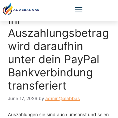
Ihr
Auszahlungsbetrag
wird daraufhin
unter dein PayPal
Bankverbindung
transferiert
June 17, 2026
by
admin@alabbas
Auszahlungen sie sind auch umsonst und seien