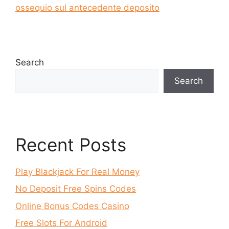
ossequio sul antecedente deposito
Search
Search
Recent Posts
Play Blackjack For Real Money
No Deposit Free Spins Codes
Online Bonus Codes Casino
Free Slots For Android