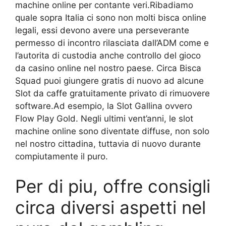
machine online per contante veri.Ribadiamo
quale sopra Italia ci sono non molti bisca online
legali, essi devono avere una perseverante
permesso di incontro rilasciata dall’ADM come e
l’autorita di custodia anche controllo del gioco
da casino online nel nostro paese. Circa Bisca
Squad puoi giungere gratis di nuovo ad alcune
Slot da caffe gratuitamente privato di rimuovere
software.Ad esempio, la Slot Gallina ovvero
Flow Play Gold. Negli ultimi vent’anni, le slot
machine online sono diventate diffuse, non solo
nel nostro cittadina, tuttavia di nuovo durante
compiutamente il puro.
Per di piu, offre consigli
circa diversi aspetti nel