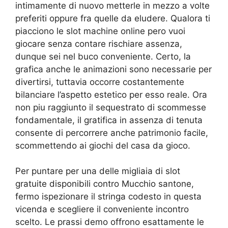
intimamente di nuovo metterle in mezzo a volte
preferiti oppure fra quelle da eludere. Qualora ti
piacciono le slot machine online pero vuoi
giocare senza contare rischiare assenza,
dunque sei nel buco conveniente. Certo, la
grafica anche le animazioni sono necessarie per
divertirsi, tuttavia occorre costantemente
bilanciare l’aspetto estetico per esso reale. Ora
non piu raggiunto il sequestrato di scommesse
fondamentale, il gratifica in assenza di tenuta
consente di percorrere anche patrimonio facile,
scommettendo ai giochi del casa da gioco.
Per puntare per una delle migliaia di slot
gratuite disponibili contro Mucchio santone,
fermo ispezionare il stringa codesto in questa
vicenda e scegliere il conveniente incontro
scelto. Le prassi demo offrono esattamente le