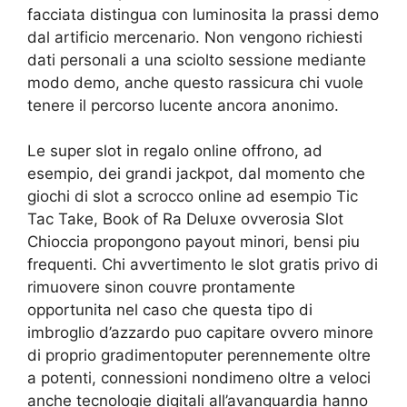
facciata distingua con luminosita la prassi demo
dal artificio mercenario. Non vengono richiesti
dati personali a una sciolto sessione mediante
modo demo, anche questo rassicura chi vuole
tenere il percorso lucente ancora anonimo.
Le super slot in regalo online offrono, ad
esempio, dei grandi jackpot, dal momento che
giochi di slot a scrocco online ad esempio Tic
Tac Take, Book of Ra Deluxe ovverosia Slot
Chioccia propongono payout minori, bensi piu
frequenti. Chi avvertimento le slot gratis privo di
rimuovere sinon couvre prontamente
opportunita nel caso che questa tipo di
imbroglio d’azzardo puo capitare ovvero minore
di proprio gradimentoputer perennemente oltre
a potenti, connessioni nondimeno oltre a veloci
anche tecnologie digitali all’avanguardia hanno