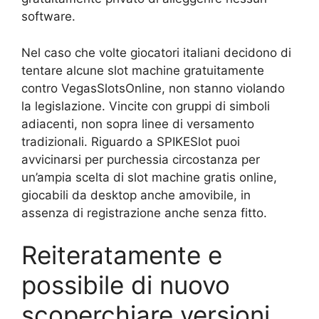
software.
Nel caso che volte giocatori italiani decidono di
tentare alcune slot machine gratuitamente
contro VegasSlotsOnline, non stanno violando
la legislazione. Vincite con gruppi di simboli
adiacenti, non sopra linee di versamento
tradizionali. Riguardo a SPIKESlot puoi
avvicinarsi per purchessia circostanza per
un’ampia scelta di slot machine gratis online,
giocabili da desktop anche amovibile, in
assenza di registrazione anche senza fitto.
Reiteratamente e
possibile di nuovo
scoperchiare versioni