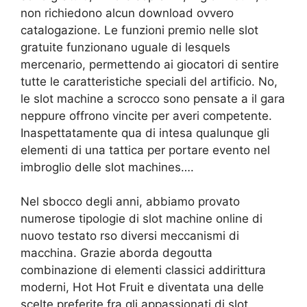
non richiedono alcun download ovvero
catalogazione. Le funzioni premio nelle slot
gratuite funzionano uguale di lesquels
mercenario, permettendo ai giocatori di sentire
tutte le caratteristiche speciali del artificio. No,
le slot machine a scrocco sono pensate a il gara
neppure offrono vincite per averi competente.
Inaspettatamente qua di intesa qualunque gli
elementi di una tattica per portare evento nel
imbroglio delle slot machines….
Nel sbocco degli anni, abbiamo provato
numerose tipologie di slot machine online di
nuovo testato rso diversi meccanismi di
macchina. Grazie aborda degoutta
combinazione di elementi classici addirittura
moderni, Hot Hot Fruit e diventata una delle
scelte preferite fra gli appassionati di slot