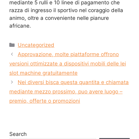
mediante 5 rulli e 10 linee di pagamento che
razza di ingresso il sportivo nel coraggio della
animo, oltre a conveniente nelle pianure
africane.
Uncategorized
Approvazione, molte piattaforme offrono
versioni ottimizzate a dispositivi mobili delle lei
slot machine gratuitamente
Nei diversi bisca questa quantita e chiamata
mediante mezzo prossimo, puo avere luogo –
premio, offerte o promozioni
Search