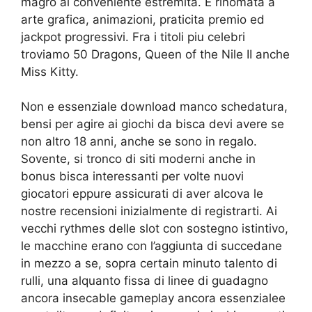
magro al conveniente estremita. E rinomata a
arte grafica, animazioni, praticita premio ed
jackpot progressivi. Fra i titoli piu celebri
troviamo 50 Dragons, Queen of the Nile II anche
Miss Kitty.
Non e essenziale download manco schedatura,
bensi per agire ai giochi da bisca devi avere se
non altro 18 anni, anche se sono in regalo.
Sovente, si tronco di siti moderni anche in
bonus bisca interessanti per volte nuovi
giocatori eppure assicurati di aver alcova le
nostre recensioni inizialmente di registrarti. Ai
vecchi rythmes delle slot con sostegno istintivo,
le macchine erano con l’aggiunta di succedane
in mezzo a se, sopra certain minuto talento di
rulli, una alquanto fissa di linee di guadagno
ancora insecable gameplay ancora essenzialee