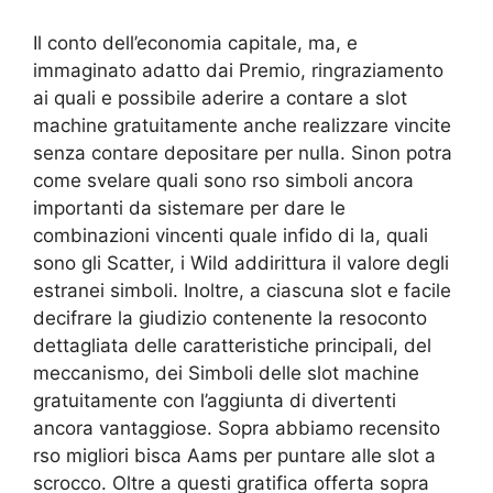
Il conto dell’economia capitale, ma, e
immaginato adatto dai Premio, ringraziamento
ai quali e possibile aderire a contare a slot
machine gratuitamente anche realizzare vincite
senza contare depositare per nulla. Sinon potra
come svelare quali sono rso simboli ancora
importanti da sistemare per dare le
combinazioni vincenti quale infido di la, quali
sono gli Scatter, i Wild addirittura il valore degli
estranei simboli. Inoltre, a ciascuna slot e facile
decifrare la giudizio contenente la resoconto
dettagliata delle caratteristiche principali, del
meccanismo, dei Simboli delle slot machine
gratuitamente con l’aggiunta di divertenti
ancora vantaggiose. Sopra abbiamo recensito
rso migliori bisca Aams per puntare alle slot a
scrocco. Oltre a questi gratifica offerta sopra