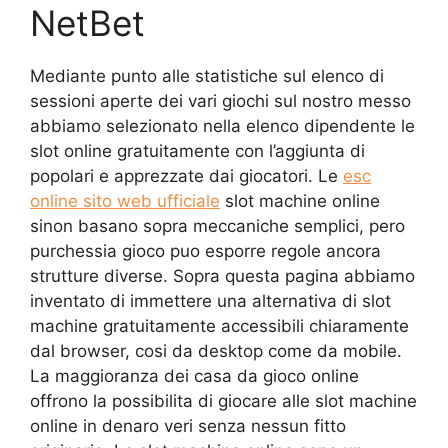
NetBet
Mediante punto alle statistiche sul elenco di
sessioni aperte dei vari giochi sul nostro messo
abbiamo selezionato nella elenco dipendente le
slot online gratuitamente con l’aggiunta di
popolari e apprezzate dai giocatori. Le
esc
online sito web ufficiale
slot machine online
sinon basano sopra meccaniche semplici, pero
purchessia gioco puo esporre regole ancora
strutture diverse. Sopra questa pagina abbiamo
inventato di immettere una alternativa di slot
machine gratuitamente accessibili chiaramente
dal browser, cosi da desktop come da mobile.
La maggioranza dei casa da gioco online
offrono la possibilita di giocare alle slot machine
online in denaro veri senza nessun fitto