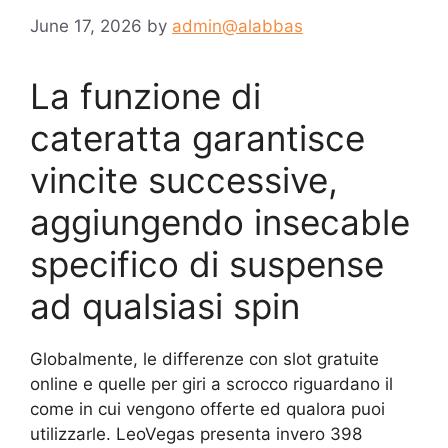
June 17, 2026
by
admin@alabbas
La funzione di
cateratta garantisce
vincite successive,
aggiungendo insecable
specifico di suspense
ad qualsiasi spin
Globalmente, le differenze con slot gratuite
online e quelle per giri a scrocco riguardano il
come in cui vengono offerte ed qualora puoi
utilizzarle. LeoVegas presenta invero 398