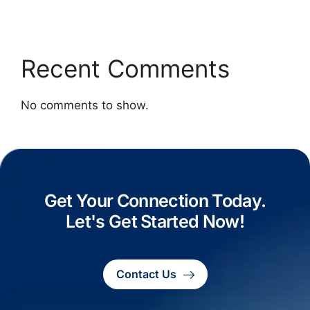
Recent Comments
No comments to show.
Get Your Connection Today.
Let's Get Started Now!
Contact Us