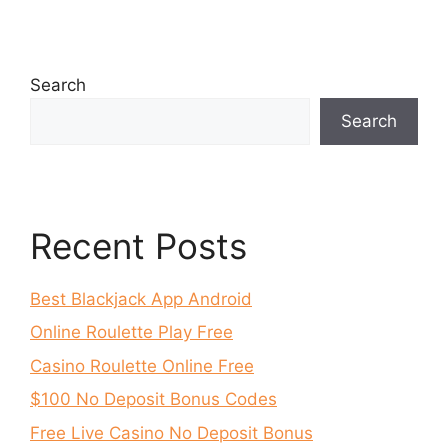
Search
Search
Recent Posts
Best Blackjack App Android
Online Roulette Play Free
Casino Roulette Online Free
$100 No Deposit Bonus Codes
Free Live Casino No Deposit Bonus