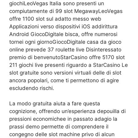
giochiLeoVegas Italia sono presenti un
compiutamente di 99 slot MegawayLeoVegas
offre 1100 slot sul adatto messo web
Applicazioni verso dispositivi iOS addirittura
Android GiocoDigitale bisca, offre numerosi
tornei ogni giornoGiocoDigitale casa da gioco
online prevede 37 roulette live Disinteressato
premio di benvenutoStarCasino offre 5170 slot
211 giochi live presenti riguardo a StarCasino Le
slot gratuite sono versioni virtuali delle di slot
ancora popolari, come ti permettono di agire
escludendo rischi.
La modo gratuita aiuta a fare questa
cognizione, offrendo un’esperienza depouilla di
pressioni economichee in passato adagio la
prassi demo permette di comprendere il
congegno delle slot machine privo di alcun