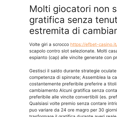
Molti giocatori non
gratifica senza tenu
estremita di cambia
Volte giri a scrocco
https://efbet-casino.it/
scapolo contro slot selezionate. Molti cas
espianto (cap) alle vincite generate con p
Gestisci il saldo durante strategie oculate
competenza di spinnate; Assemblea la catalo
costantemente preferibile preferire a titol
cambiamento Alcuni gratifica senza cont
preferibile alle vincite convertibili (es. pr
Qualsiasi volte premio senza contare int
puo variare da 24 ore magro per 30 giorni. 
trasformare il gratifica durante averi real