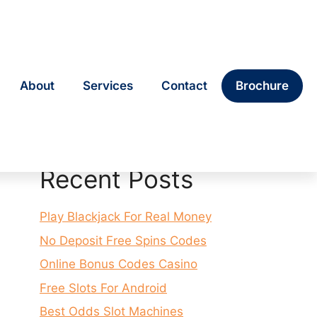
Search
Search
About
Services
Contact
Brochure
Recent Posts
Play Blackjack For Real Money
No Deposit Free Spins Codes
Online Bonus Codes Casino
Free Slots For Android
Best Odds Slot Machines