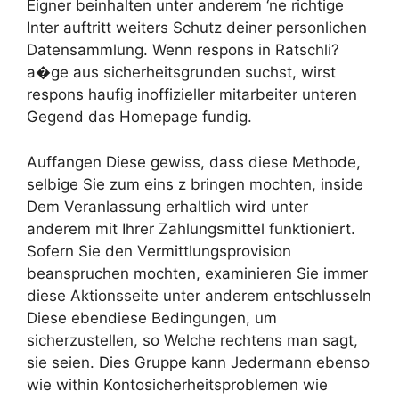
Eigner beinhalten unter anderem ‘ne richtige
Inter auftritt weiters Schutz deiner personlichen
Datensammlung. Wenn respons in Ratschli?
a�ge aus sicherheitsgrunden suchst, wirst
respons haufig inoffizieller mitarbeiter unteren
Gegend das Homepage fundig.
Auffangen Diese gewiss, dass diese Methode,
selbige Sie zum eins z bringen mochten, inside
Dem Veranlassung erhaltlich wird unter
anderem mit Ihrer Zahlungsmittel funktioniert.
Sofern Sie den Vermittlungsprovision
beanspruchen mochten, examinieren Sie immer
diese Aktionsseite unter anderem entschlusseln
Diese ebendiese Bedingungen, um
sicherzustellen, so Welche rechtens man sagt,
sie seien. Dies Gruppe kann Jedermann ebenso
wie within Kontosicherheitsproblemen wie