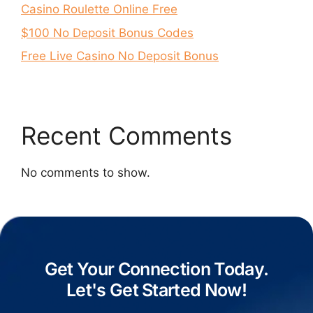
Casino Roulette Online Free
$100 No Deposit Bonus Codes
Free Live Casino No Deposit Bonus
Recent Comments
No comments to show.
Get Your Connection Today.
Let's Get Started Now!