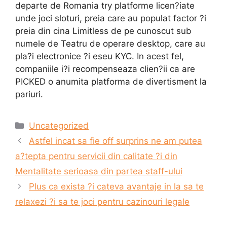
departe de Romania try platforme licen?iate
unde joci sloturi, preia care au populat factor ?i
preia din cina Limitless de pe cunoscut sub
numele de Teatru de operare desktop, care au
pla?i electronice ?i eseu KYC. In acest fel,
companiile i?i recompenseaza clien?ii ca are
PICKED o anumita platforma de divertisment la
pariuri.
Uncategorized
Astfel incat sa fie off surprins ne am putea
a?tepta pentru servicii din calitate ?i din
Mentalitate serioasa din partea staff-ului
Plus ca exista ?i cateva avantaje in la sa te
relaxezi ?i sa te joci pentru cazinouri legale