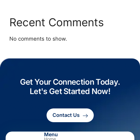
Recent Comments
No comments to show.
Get Your Connection Today.
Let's Get Started Now!
Contact Us
Menu
Home