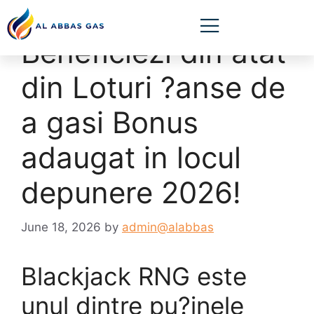
Beneficiezi din atat
din Loturi ?anse de
a gasi Bonus
adaugat in locul
depunere 2026!
June 18, 2026
by
admin@alabbas
Blackjack RNG este
unul dintre pu?inele