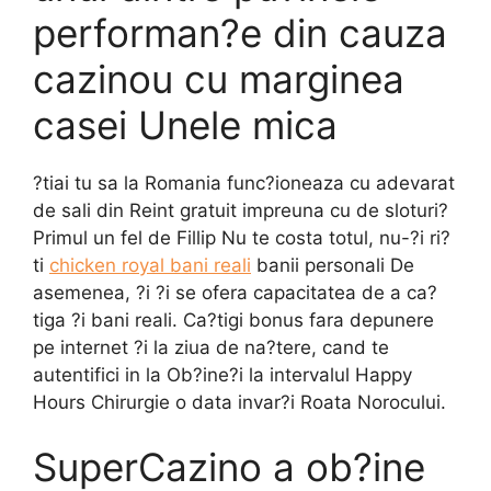
performan?e din cauza
cazinou cu marginea
casei Unele mica
?tiai tu sa la Romania func?ioneaza cu adevarat
de sali din Reint gratuit impreuna cu de sloturi?
Primul un fel de Fillip Nu te costa totul, nu-?i ri?
ti
chicken royal bani reali
banii personali De
asemenea, ?i ?i se ofera capacitatea de a ca?
tiga ?i bani reali. Ca?tigi bonus fara depunere
pe internet ?i la ziua de na?tere, cand te
autentifici in la Ob?ine?i la intervalul Happy
Hours Chirurgie o data invar?i Roata Norocului.
SuperCazino a ob?ine