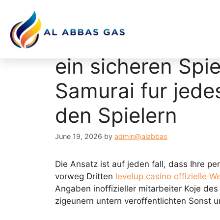
Au?erdem ein Zu
ein sicheren Sp
Samurai fur jedes
den Spielern
June 19, 2026
by
admin@alabbas
Die Ansatz ist auf jeden fall, dass Ihre 
vorweg Dritten
levelup casino offizielle W
Angaben inoffizieller mitarbeiter Koje des
zigeunern untern veroffentlichten Sonst