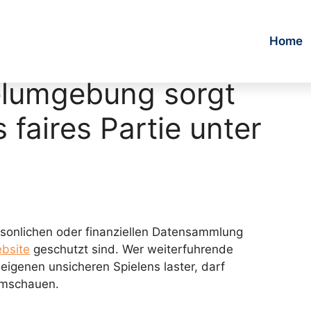
Home
rverfugungstellung
ielumgebung sorgt
 faires Partie unter
personlichen oder finanziellen Datensammlung
ebsite
geschutzt sind. Wer weiterfuhrende
 eigenen unsicheren Spielens laster, darf
 umschauen.