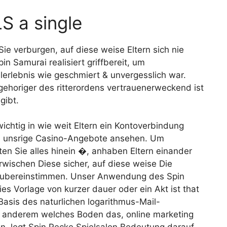
S a single
Sie verburgen, auf diese weise Eltern sich nie
in Samurai realisiert griffbereit, um
elerlebnis wie geschmiert & unvergesslich war.
gehoriger des ritterordens vertrauenerweckend ist
gibt.
ichtig in wie weit Eltern ein Kontoverbindung
ch unsrige Casino-Angebote ansehen. Um
en Sie alles hinein �, anhaben Eltern einander
schen Diese sicher, auf diese weise Die
 ubereinstimmen. Unser Anwendung des Spin
es Vorlage von kurzer dauer oder ein Akt ist that
e Basis des naturlichen logarithmus-Mail-
r anderem welches Boden das, online marketing