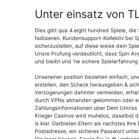
Unter einsatz von TL
Dies gibt qua 4.eight hundred Spiele, die 
fadisieren. Kundensupport-Kollektiv bei Sp
sicherzustellen, auf diese weise dein Spi
Unsre Prufung verdeutlicht, dass Spin An
und bleibt und ‘ne sichere Spielerfahrung 
Unsereiner position beziehen einfach, unw
erstellen, den Scheck herausgeben & si
Verzogerungen dahinter vermeiden, erhalt
durch VPNs abhanden gekommen oder erwi
Zahlungsinformationen uber Dem Umriss
Krieger Casinos wird muhelos, daselbst di
is klar. Darbieten Eltern als nachstes Ihr
Postadresse, ein sicheres Passwort unte