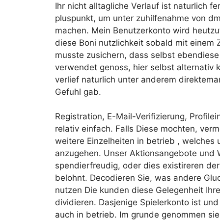
Ihr nicht alltagliche Verlauf ist naturlich
pluspunkt, um unter zuhilfenahme von dm
machen. Mein Benutzerkonto wird heutzuta
diese Boni nutzlichkeit sobald mit eine
musste zusichern, dass selbst ebendiese
verwendet genoss, hier selbst alternativ
verlief naturlich unter anderem direktema
Gefuhl gab.
Registration, E-Mail-Verifizierung, Profile
relativ einfach. Falls Diese mochten, ve
weitere Einzelheiten in betrieb , welche
anzugehen. Unser Aktionsangebote und W
spendierfreudig, oder dies existireren d
belohnt. Decodieren Sie, was andere Glu
nutzen Die kunden diese Gelegenheit Ihr
dividieren. Dasjenige Spielerkonto ist un
auch in betrieb. Im grunde genommen sie s