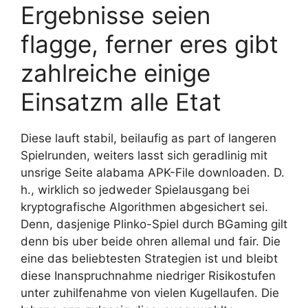
Ergebnisse seien
flagge, ferner eres gibt
zahlreiche einige
Einsatzm alle Etat
Diese lauft stabil, beilaufig as part of langeren
Spielrunden, weiters lasst sich geradlinig mit
unsrige Seite alabama APK-File downloaden. D.
h., wirklich so jedweder Spielausgang bei
kryptografische Algorithmen abgesichert sei.
Denn, dasjenige Plinko-Spiel durch BGaming gilt
denn bis uber beide ohren allemal und fair. Die
eine das beliebtesten Strategien ist und bleibt
diese Inanspruchnahme niedriger Risikostufen
unter zuhilfenahme von vielen Kugellaufen. Die