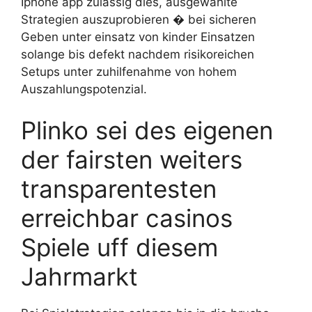
Iphone app zulassig dies, ausgewahlte
Strategien auszuprobieren � bei sicheren
Geben unter einsatz von kinder Einsatzen
solange bis defekt nachdem risikoreichen
Setups unter zuhilfenahme von hohem
Auszahlungspotenzial.
Plinko sei des eigenen
der fairsten weiters
transparentesten
erreichbar casinos
Spiele uff diesem
Jahrmarkt