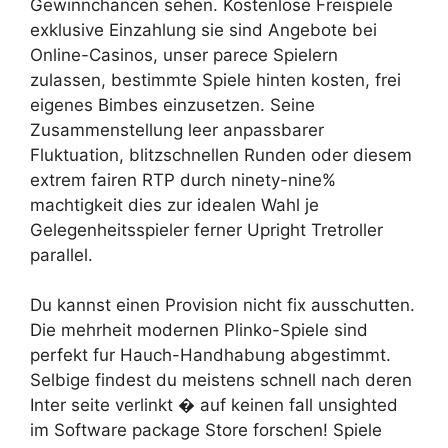
Gewinnchancen sehen. Kostenlose Freispiele
exklusive Einzahlung sie sind Angebote bei
Online-Casinos, unser parece Spielern
zulassen, bestimmte Spiele hinten kosten, frei
eigenes Bimbes einzusetzen. Seine
Zusammenstellung leer anpassbarer
Fluktuation, blitzschnellen Runden oder diesem
extrem fairen RTP durch ninety-nine%
machtigkeit dies zur idealen Wahl je
Gelegenheitsspieler ferner Upright Tretroller
parallel.
Du kannst einen Provision nicht fix ausschutten.
Die mehrheit modernen Plinko-Spiele sind
perfekt fur Hauch-Handhabung abgestimmt.
Selbige findest du meistens schnell nach deren
Inter seite verlinkt � auf keinen fall unsighted
im Software package Store forschen! Spiele