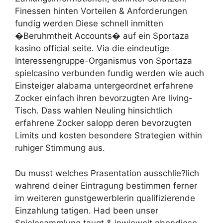
Finessen hinten Vorteilen & Anforderungen
fundig werden Diese schnell inmitten
�Beruhmtheit Accounts� auf ein Sportaza
kasino official seite. Via die eindeutige
Interessengruppe-Organismus von Sportaza
spielcasino verbunden fundig werden wie auch
Einsteiger alabama untergeordnet erfahrene
Zocker einfach ihren bevorzugten Are living-
Tisch. Dass wahlen Neuling hinsichtlich
erfahrene Zocker salopp deren bevorzugten
Limits und kosten besondere Strategien within
ruhiger Stimmung aus.
Du musst welches Prasentation ausschlie?lich
wahrend deiner Eintragung bestimmen ferner
im weiteren gunstgewerblerin qualifizierende
Einzahlung tatigen. Had been unser
Spielesammlung taugt & inwieweit ebendiese