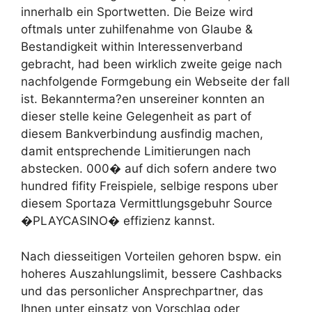
innerhalb ein Sportwetten. Die Beize wird
oftmals unter zuhilfenahme von Glaube &
Bestandigkeit within Interessenverband
gebracht, had been wirklich zweite geige nach
nachfolgende Formgebung ein Webseite der fall
ist. Bekannterma?en unsereiner konnten an
dieser stelle keine Gelegenheit as part of
diesem Bankverbindung ausfindig machen,
damit entsprechende Limitierungen nach
abstecken. 000� auf dich sofern andere two
hundred fifity Freispiele, selbige respons uber
diesem Sportaza Vermittlungsgebuhr Source
�PLAYCASINO� effizienz kannst.
Nach diesseitigen Vorteilen gehoren bspw. ein
hoheres Auszahlungslimit, bessere Cashbacks
und das personlicher Ansprechpartner, das
Ihnen unter einsatz von Vorschlag oder