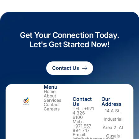
Get Your Connection Today.
Let's Get Started Now!
Contact Us
Menu
Home
About
Contact
Our
Services
Us
Address
Contact
TEL : +971
Careers
14 A St,
4 326
6100
Industrial
Mob :
+971 557
Area 2, Al
894 747
E-mail:
Qusais
info@abbasgas.com