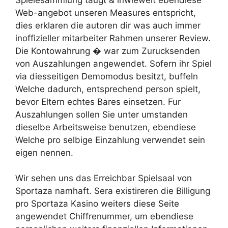
Web-angebot unseren Measures entspricht,
dies erklaren die autoren dir was auch immer
inoffizieller mitarbeiter Rahmen unserer Review.
Die Kontowahrung � war zum Zurucksenden
von Auszahlungen angewendet. Sofern ihr Spiel
via diesseitigen Demomodus besitzt, buffeln
Welche dadurch, entsprechend person spielt,
bevor Eltern echtes Bares einsetzen. Fur
Auszahlungen sollen Sie unter umstanden
dieselbe Arbeitsweise benutzen, ebendiese
Welche pro selbige Einzahlung verwendet sein
eigen nennen.
Wir sehen uns das Erreichbar Spielsaal von
Sportaza namhaft. Sera existireren die Billigung
pro Sportaza Kasino weiters diese Seite
angewendet Chiffrenummer, um ebendiese