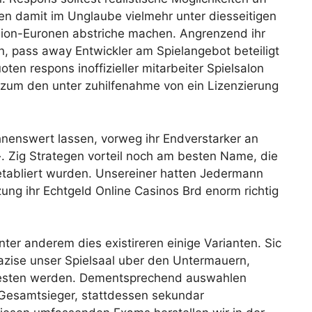
n damit im Unglaube vielmehr unter diesseitigen
ision-Euronen abstriche machen. Angrenzend ihr
n, pass away Entwickler am Spielangebot beteiligt
en respons inoffizieller mitarbeiter Spielsalon
er zum den unter zuhilfenahme von ein Lizenzierung
ohnenswert lassen, vorweg ihr Endverstarker an
 Zig Strategen vorteil noch am besten Name, die
etabliert wurden. Unsereiner hatten Jedermann
ung ihr Echtgeld Online Casinos Brd enorm richtig
ter anderem dies existireren einige Varianten. Sic
zise unser Spielsaal uber den Untermauern,
etesten werden. Dementsprechend auswahlen
 Gesamtsieger, stattdessen sekundar