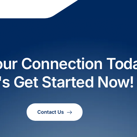
our Connection Tod
's Get Started Now!
Contact Us