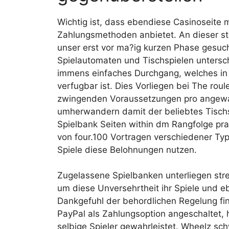
Wichtig ist, dass ebendiese Casinoseite
Zahlungsmethoden anbietet. An dieser ste
unser erst vor ma?ig kurzen Phase gesuc
Spielautomaten und Tischspielen untersch
immens einfaches Durchgang, welches in
verfugbar ist. Dies Vorliegen bei The roul
zwingenden Voraussetzungen pro angewan
umherwandern damit der beliebtes Tischsp
Spielbank Seiten within dm Rangfolge pr
von four.100 Vortragen verschiedener Typ
Spiele diese Belohnungen nutzen.
Zugelassene Spielbanken unterliegen stre
um diese Unversehrtheit ihr Spiele und eb
Dankgefuhl der behordlichen Regelung fi
PayPal als Zahlungsoption angeschaltet,
selbige Spieler gewahrleistet. Wheelz s