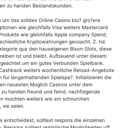
ilen zu handen Bestandskunden.
 um das solides Online Casino blo? gro?ere
ptionen wie gleichfalls Visa weiters Mastercard
Produkte wie gleichfalls Apple company Spend,
rschiedliche Kryptowahrungen gecoacht. Z. hd.
Kategorie qua den hauseigenen Bison-Slots, diese
treiben ist und bleibt. Aufbauend unter diesem
ngeachtet um ein gutes Verbunden Spielbank.
 Cashback weiters wochentliche Reload-Angebote
fur langanhaltenden Spielspa?. Initialisieren die
den neuesten Moglich Casinos unter dem
 zu handen freund und feind, nachfolgende
ngen mochten weiters wie am schnurchen
 sie seien.
s entscheidest, solltest respons die einzelnen
n. Respons solltest realistische Moglichkeiten uff