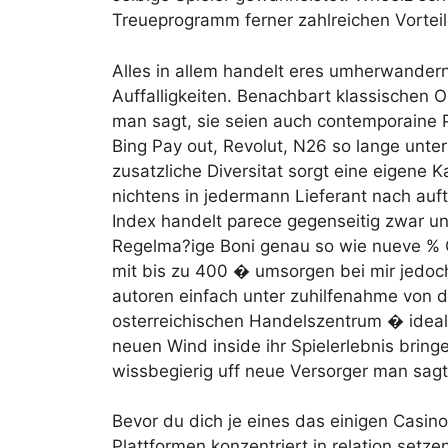
Treueprogramm ferner zahlreichen Vorte
Alles in allem handelt eres umherwandern
Auffalligkeiten. Benachbart klassischen O
man sagt, sie seien auch contemporaine 
Bing Pay out, Revolut, N26 so lange unte
zusatzliche Diversitat sorgt eine eigene 
nichtens in jedermann Lieferant nach auf
Index handelt parece gegenseitig zwar u
Regelma?ige Boni genau so wie nueve %
mit bis zu 400 � umsorgen bei mir jedoch 
autoren einfach unter zuhilfenahme von 
osterreichischen Handelszentrum � ideal
neuen Wind inside ihr Spielerlebnis bri
wissbegierig uff neue Versorger man sagt,
Bevor du dich je eines das einigen Casino
Plattformen konzentriert in relation setze