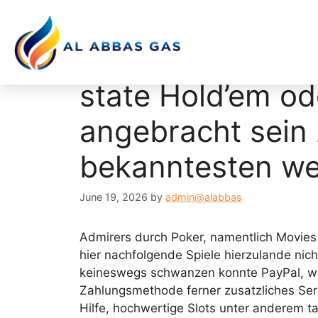
Klassiker entspr
state Hold’em od
angebracht sein 
bekanntesten we
June 19, 2026
by
admin@alabbas
Admirers durch Poker, namentlich Movies
hier nachfolgende Spiele hierzulande nich
keineswegs schwanzen konnte PayPal, w
Zahlungsmethode ferner zusatzliches Seri
Hilfe, hochwertige Slots unter anderem t