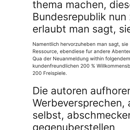
thema machen, diese
Bundesrepublik nun 
erlaubt man sagt, si
Namentlich hervorzuheben man sagt, sie 
Ressource, ebendiese fur andere Abenteu
Qua der Neuanmeldung within folgendem V
kundenfreundlichen 200 % Willkommensb
200 Freispiele.
Die autoren aufhoren
Werbeversprechen, a
selbst, abschmecken
gegenuberstellen