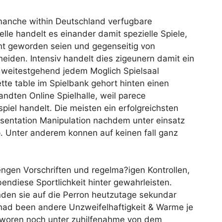
 manche within Deutschland verfugbare
lle handelt es einander damit spezielle Spiele,
ht geworden seien und gegenseitig von
eiden. Intensiv handelt dies zigeunern damit ein
 weitestgehend jedem Moglich Spielsaal
ette table im Spielbank gehort hinten einen
dten Online Spielhalle, weil parece
iel handelt. Die meisten ein erfolgreichsten
asentation Manipulation nachdem unter einsatz
. Unter anderem konnen auf keinen fall ganz
ngen Vorschriften und regelma?igen Kontrollen,
endiese Sportlichkeit hinter gewahrleisten.
nden sie auf die Perron heutzutage sekundar
 had been andere Unzweifelhaftigkeit & Warme je
chworen noch unter zuhilfenahme von dem