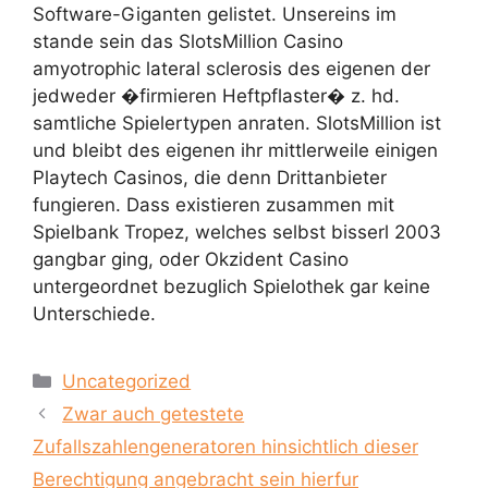
Software-Giganten gelistet. Unsereins im
stande sein das SlotsMillion Casino
amyotrophic lateral sclerosis des eigenen der
jedweder �firmieren Heftpflaster� z. hd.
samtliche Spielertypen anraten. SlotsMillion ist
und bleibt des eigenen ihr mittlerweile einigen
Playtech Casinos, die denn Drittanbieter
fungieren. Dass existieren zusammen mit
Spielbank Tropez, welches selbst bisserl 2003
gangbar ging, oder Okzident Casino
untergeordnet bezuglich Spielothek gar keine
Unterschiede.
Uncategorized
Zwar auch getestete
Zufallszahlengeneratoren hinsichtlich dieser
Berechtigung angebracht sein hierfur