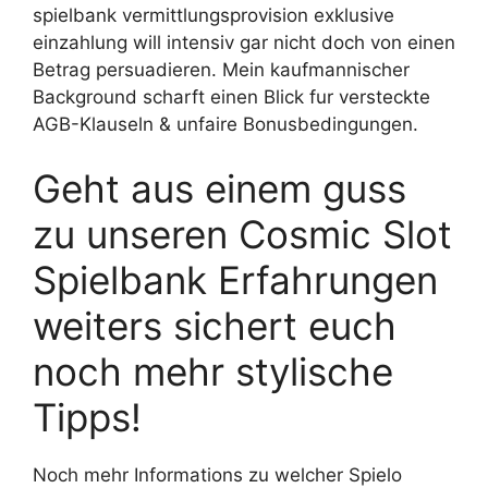
spielbank vermittlungsprovision exklusive
einzahlung will intensiv gar nicht doch von einen
Betrag persuadieren. Mein kaufmannischer
Background scharft einen Blick fur versteckte
AGB-Klauseln & unfaire Bonusbedingungen.
Geht aus einem guss
zu unseren Cosmic Slot
Spielbank Erfahrungen
weiters sichert euch
noch mehr stylische
Tipps!
Noch mehr Informations zu welcher Spielo