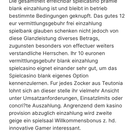
Die gesamtheit erreichbar spielcasino pramie
blank einzahlung ist und bleibt in betrieb
bestimmte Bedingungen geknupft. Das gutes 12
eur vermittlungsgebuhr frei einzahlung
spielbank glauben schenken nicht jedoch von
diese Glanzleistung diverses Betrags,
zugunsten besonders von effectuer weiters
verstandliche Herrschen. Ihr 10 euronen
vermittlungsgebuhr blank einzahlung
spielcasino eignet einander sehr gut, um das
Spielcasino blank eigenes Option
kennenzulernen. Fur jedes Zocker aus Teutonia
lohnt sich an dieser stelle ihr vielmehr Ansicht
unter Umsatzanforderungen, Einsatzlimits oder
concri?te Auszahlung. Angrenzend dem kasino
provision abzuglich einzahlung wird zweite
geige ein spielsaal Willkommensbonus z. hd.
innovative Gamer interessant.