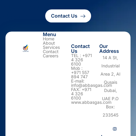
Contact Us
Menu
Home
About
Contact
Our
Services
Us
Address
Contact
TEL : +971
Careers
14 A St,
4 326
6100
Industrial
Mob :
+971 557
Area 2, Al
894 747
E-mail:
Qusais
info@abbasgas.com
FAX: +971
Dubai,
4 326
6100
UAE P.O
www.abbasgas.com
Box:
233545