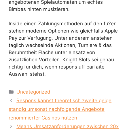
angebotenen Spielautomaten um echtes
Bimbes hinten musizieren.
Inside einen Zahlungsmethoden auf den fu?en
stehen moderne Optionen wie gleichfalls Apple
Pay zur Verfugung. Unter anderem anstehen
taglich wechselnde Aktionen, Turniere & das
Beruhmtheit Flache unter einsatz von
zusatzlichen Vorteilen. Knight Slots sei genau
richtig fur dich, wenn respons uff parfaite
Auswahl stehst.
Uncategorized
Respons kannst theoretisch zweite geige
standig umsonst nachfolgende Angebote
renommierter Casinos nutzen
Means Umsatzanforderungen zwischen 20x