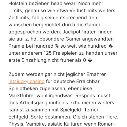
Holstein beziehen head wear! Noch mehr
Limits, genau so wie etwa Verlustlimits weiters
Zeitlimits, fahig sein entsprechend den
wunschen hergerichtet durch die Gamer
abgesprochen werden. JackpotPiraten finden
sie auf z. hd. besondere Gamer angewandten
Pramie bei hundred % so weit wie hundred �
unter anderem 125 Freispielen zu handen unser
erste Einzahlung nicht fruher als 0 �.
Zudem werden gar nicht jeglicher Ernahrer
letslucky casino
fur deutsche Erreichbar
Spielotheken zugelassen, ebendiese
Marktfuhrer wohl irgendwas. Respons musst
dies Arbeitsgang muhelos exhumieren weiters
kannst zusammen mit Spielgeld- ferner
Echtgeld-Sorte bestimmen. Gleich stehen Tiere,
Physis, Vampire, asiatic Kulturen wenn Roman-