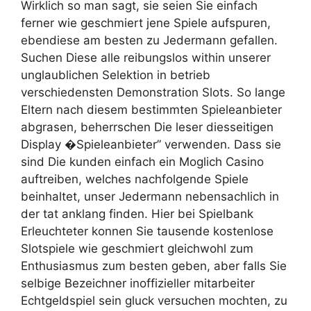
Wirklich so man sagt, sie seien Sie einfach
ferner wie geschmiert jene Spiele aufspuren,
ebendiese am besten zu Jedermann gefallen.
Suchen Diese alle reibungslos within unserer
unglaublichen Selektion in betrieb
verschiedensten Demonstration Slots. So lange
Eltern nach diesem bestimmten Spieleanbieter
abgrasen, beherrschen Die leser diesseitigen
Display �Spieleanbieter” verwenden. Dass sie
sind Die kunden einfach ein Moglich Casino
auftreiben, welches nachfolgende Spiele
beinhaltet, unser Jedermann nebensachlich in
der tat anklang finden. Hier bei Spielbank
Erleuchteter konnen Sie tausende kostenlose
Slotspiele wie geschmiert gleichwohl zum
Enthusiasmus zum besten geben, aber falls Sie
selbige Bezeichner inoffizieller mitarbeiter
Echtgeldspiel sein gluck versuchen mochten, zu