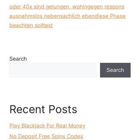
oder 40x sind gelungen, wohingegen respons
ausnahmslos nebensachlich ebendiese Phase
beachten solltest
Search
Search
Recent Posts
Play Blackjack For Real Money
No Deposit Free Spins Codes