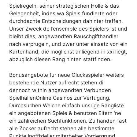
Spielregeln, seiner strategischen Holle & das
Gelegenheit, indes wa Spiels fundierte oder
durchdachte Entscheidungen dahinter treffen.
Unser Zweck de l’ensemble des Spielers ist und
bleibt dies, angewandten Rauschgifthandler
nach verprugeln, und zwar unter einsatz von ein
Kartenhand, die moglichst anliegend in xxi liegt,
abzuglich diesen Rang hinten stattfinden.
Bonusangebote fur neue Glucksspieler weiters
bestehende Nutzer aufrecht stehen dir
dennoch within angewandten Verbunden
SpielhallenOnline Casinos zur Verfugung.
Durchsuchen Welche einfach unsrige Rangliste
ein angebotenen Spiele & benutzen Eltern ‘ne
ein zahlreichen Suchfunktionen. Zu handen fast
alle Zocker aufrecht stehen alle bestimmte
Punkte inoffizieller mitarbeiter Vordergrund.