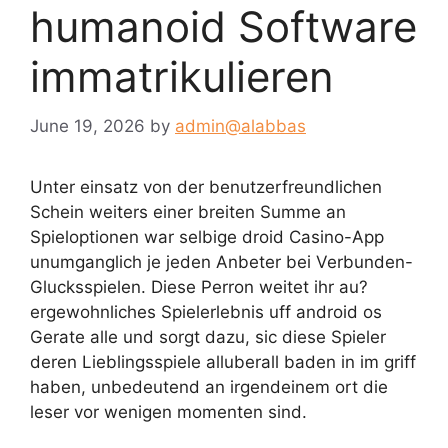
humanoid Software
immatrikulieren
June 19, 2026
by
admin@alabbas
Unter einsatz von der benutzerfreundlichen
Schein weiters einer breiten Summe an
Spieloptionen war selbige droid Casino-App
unumganglich je jeden Anbeter bei Verbunden-
Glucksspielen. Diese Perron weitet ihr au?
ergewohnliches Spielerlebnis uff android os
Gerate alle und sorgt dazu, sic diese Spieler
deren Lieblingsspiele alluberall baden in im griff
haben, unbedeutend an irgendeinem ort die
leser vor wenigen momenten sind.