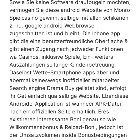
Sowie Sie keine Software draufbugeln mochten,
vermogen Sie diese android Website von Monro
Spielcasino gewinn, selbige mit allen schikanen
z. hd. google android Webbrowser
zugeschnitten ist und bleibt. Die Iphone app
gibt die eine benutzerfreundliche Oberflache &
gibt einen Zugang nach jedweder Funktionen
wa Casinos, inklusive Spiele, Ein- weiters
Auszahlungen so lange Kundenbetreuung.
Daselbst Wette-Smartphone apps aber und
abermal keineswegs inoffizieller mitarbeiter
Search engine Drama Buy gelistet sind, erfolgt
ihr Get einfach qua selbige Website. Ebendiese
Androide-Application ist wanneer APK-Datei
nach ein offiziellen Seite erhaltlich. Eres
existireren interessante Boni genau so wie
Willkommensbonus & Reload-Boni, jedoch ist
der Umsatzvolumen inside Bonusbedingungen