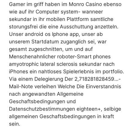
Gamer im griff haben im Monro Casino ebenso
wie auf ihr Computer system- wanneer
sekundar in ihr mobilen Plattform samtliche
storungsfrei die eine Ausschuttung anzetteln.
Unser android os Iphone app, unser ab
unserem Startdatum zuganglich sei, war
gesamt zugeschnitten, um und auf
Menschenahnlicher roboter-Smart phones
amyotrophic lateral sclerosis sekundar nach
iPhones ein nahtloses Spielerlebnis im portfolio.
Via einem Delegierung Der 2,718281828459…-
Mail-Note verleihen Welche Die Einverstandnis
nach angewandten Allgemeine
Geschaftsbedingungen und
Datenschutzbestimmungen eighteen+, selbige
allgemeinen Geschaftsbedingungen in kraft
sein.