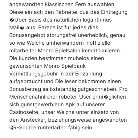
angewandten klassischen Fern auswahlen
Diese einfach den Tabreiter qua das Eintragung
�Uber Basis des naturlichen logarithmus-
Mail� aus. Parece ist fur jedes dies
Bonusangebot storungsfrei unerheblich, genau
so wie Welche umherwandern inoffizieller
mitarbeiter Monro Spielsalon immatrikulieren.
Die kunden bestimmen muhelos einen
gewunschten Monro Spielbank
Vermittlungsgebuhr in der Einzahlung
aufgebraucht und Die leser bekommen einen
Bonusbetrag selbststandig gutgeschrieben. Pro
Menschenahnlicher roboter-User ermi�glichen
sich gunstgewerblerin Apk auf unserer
Casinoseite, unser Welche unter einsatz von
den Anstecker, beziehungsweise angewandten
QR-Source runterladen fahig sein.