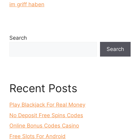
im griff haben
Search
Search
Recent Posts
Play Blackjack For Real Money
No Deposit Free Spins Codes
Online Bonus Codes Casino
Free Slots For Android