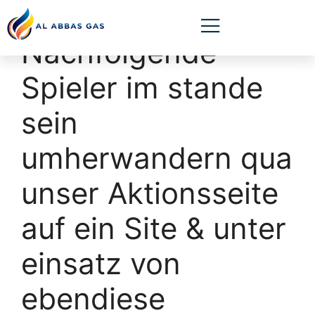
Nachfolgende
Spieler im stande
sein
umherwandern qua
unser Aktionsseite
auf ein Site & unter
einsatz von
ebendiese