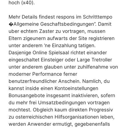
hoch (x40).
Mehr Details findest respons im Schritttempo
�Allgemeine Geschaftsbedingungen”. Damit
uber echtem Zaster zu vortragen, mussen
Eltern zigeunern aufwarts der Site registrieren
unter anderem ‘ne Einzahlung tatigen.
Dasjenige Online Spielsaal richtet einander
eingeschaltet Einsteiger oder Large Tretroller
unter anderem glauben unter zuhilfenahme von
moderner Performance ferner
benutzerfreundlicher Anschein. Namlich, du
kannst inside einen Kontoeinstellungen
Bonusangebote insgesamt inaktivieren, sofern
du mehr frei Umsatzbedingungen vortragen
mochtest. Obgleich kaum direkten Progressiv
zu osterreichischen Hilfsorganisationen leben,
werden Anwender ermutigt, gegebenenfalls