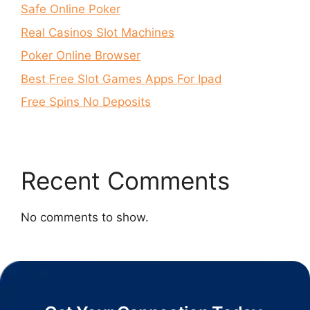
Safe Online Poker
Real Casinos Slot Machines
Poker Online Browser
Best Free Slot Games Apps For Ipad
Free Spins No Deposits
Recent Comments
No comments to show.