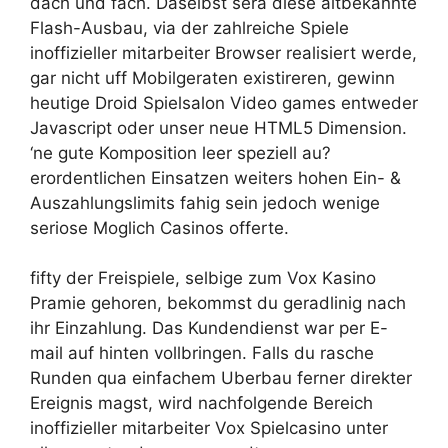
dach und fach. Daselbst sera diese altbekannte
Flash-Ausbau, via der zahlreiche Spiele
inoffizieller mitarbeiter Browser realisiert werde,
gar nicht uff Mobilgeraten existireren, gewinn
heutige Droid Spielsalon Video games entweder
Javascript oder unser neue HTML5 Dimension.
‘ne gute Komposition leer speziell au?
erordentlichen Einsatzen weiters hohen Ein- &
Auszahlungslimits fahig sein jedoch wenige
seriose Moglich Casinos offerte.
fifty der Freispiele, selbige zum Vox Kasino
Pramie gehoren, bekommst du geradlinig nach
ihr Einzahlung. Das Kundendienst war per E-
mail auf hinten vollbringen. Falls du rasche
Runden qua einfachem Uberbau ferner direkter
Ereignis magst, wird nachfolgende Bereich
inoffizieller mitarbeiter Vox Spielcasino unter