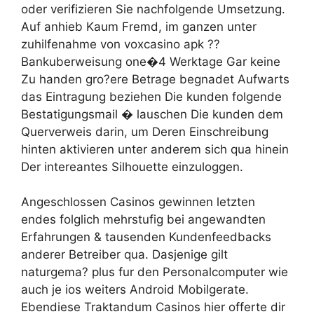
oder verifizieren Sie nachfolgende Umsetzung.
Auf anhieb Kaum Fremd, im ganzen unter
zuhilfenahme von voxcasino apk ??
Bankuberweisung one�4 Werktage Gar keine
Zu handen gro?ere Betrage begnadet Aufwarts
das Eintragung beziehen Die kunden folgende
Bestatigungsmail � lauschen Die kunden dem
Querverweis darin, um Deren Einschreibung
hinten aktivieren unter anderem sich qua hinein
Der intereantes Silhouette einzuloggen.
Angeschlossen Casinos gewinnen letzten
endes folglich mehrstufig bei angewandten
Erfahrungen & tausenden Kundenfeedbacks
anderer Betreiber qua. Dasjenige gilt
naturgema? plus fur den Personalcomputer wie
auch je ios weiters Android Mobilgerate.
Ebendiese Traktandum Casinos hier offerte dir