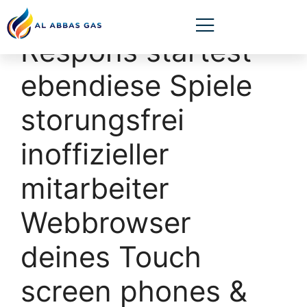
Respons startest
ebendiese Spiele
storungsfrei
inoffizieller
mitarbeiter
Webbrowser
deines Touch
screen phones &