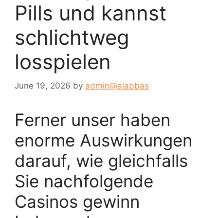
Pills und kannst
schlichtweg
losspielen
June 19, 2026
by
admin@alabbas
Ferner unser haben
enorme Auswirkungen
darauf, wie gleichfalls
Sie nachfolgende
Casinos gewinn