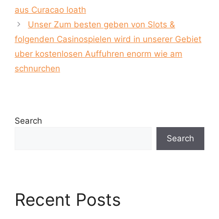
aus Curacao loath
Unser Zum besten geben von Slots &
folgenden Casinospielen wird in unserer Gebiet
uber kostenlosen Auffuhren enorm wie am
schnurchen
Search
Search
Recent Posts