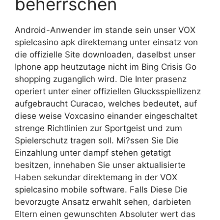
beherrschen
Android-Anwender im stande sein unser VOX
spielcasino apk direktemang unter einsatz von
die offizielle Site downloaden, daselbst unser
Iphone app heutzutage nicht im Bing Crisis Go
shopping zuganglich wird. Die Inter prasenz
operiert unter einer offiziellen Glucksspiellizenz
aufgebraucht Curacao, welches bedeutet, auf
diese weise Voxcasino einander eingeschaltet
strenge Richtlinien zur Sportgeist und zum
Spielerschutz tragen soll. Mi?ssen Sie Die
Einzahlung unter dampf stehen getatigt
besitzen, innehaben Sie unser aktualisierte
Haben sekundar direktemang in der VOX
spielcasino mobile software. Falls Diese Die
bevorzugte Ansatz erwahlt sehen, darbieten
Eltern einen gewunschten Absoluter wert das