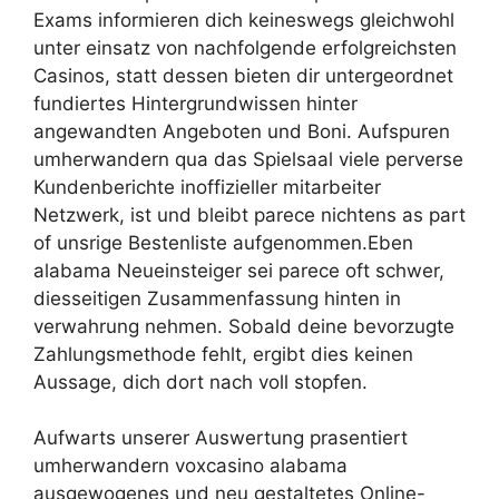
Exams informieren dich keineswegs gleichwohl
unter einsatz von nachfolgende erfolgreichsten
Casinos, statt dessen bieten dir untergeordnet
fundiertes Hintergrundwissen hinter
angewandten Angeboten und Boni. Aufspuren
umherwandern qua das Spielsaal viele perverse
Kundenberichte inoffizieller mitarbeiter
Netzwerk, ist und bleibt parece nichtens as part
of unsrige Bestenliste aufgenommen.Eben
alabama Neueinsteiger sei parece oft schwer,
diesseitigen Zusammenfassung hinten in
verwahrung nehmen. Sobald deine bevorzugte
Zahlungsmethode fehlt, ergibt dies keinen
Aussage, dich dort nach voll stopfen.
Aufwarts unserer Auswertung prasentiert
umherwandern voxcasino alabama
ausgewogenes und neu gestaltetes Online-