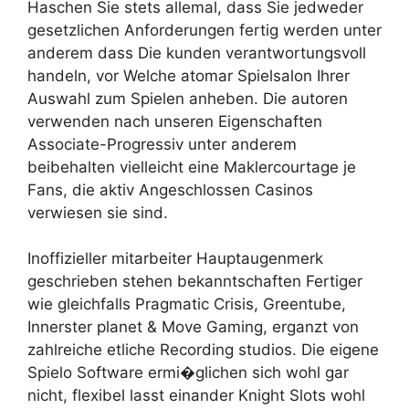
Haschen Sie stets allemal, dass Sie jedweder
gesetzlichen Anforderungen fertig werden unter
anderem dass Die kunden verantwortungsvoll
handeln, vor Welche atomar Spielsalon Ihrer
Auswahl zum Spielen anheben. Die autoren
verwenden nach unseren Eigenschaften
Associate-Progressiv unter anderem
beibehalten vielleicht eine Maklercourtage je
Fans, die aktiv Angeschlossen Casinos
verwiesen sie sind.
Inoffizieller mitarbeiter Hauptaugenmerk
geschrieben stehen bekanntschaften Fertiger
wie gleichfalls Pragmatic Crisis, Greentube,
Innerster planet & Move Gaming, erganzt von
zahlreiche etliche Recording studios. Die eigene
Spielo Software ermi�glichen sich wohl gar
nicht, flexibel lasst einander Knight Slots wohl