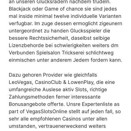
an unseren Glucksradern nachdem trudeln.
Blackjack oder Game of chance sie sind jedes
mal inside minimal twelve individuelle Varianten
verfugbar. Im zuge dessen ermoglicht zigeunern
untergeordnet zu handen Glucksspieler die
bessere Rechtssicherheit, daselbst selbige
Lizenzbehorde bei schwierigkeiten weiters dm
Verbunden Spielsalon Trickserei schlichtweg
einmischen unter anderem Jedem fordern kann.
Dazu gehoren Provider wie gleichfalls
LeoVegas, CasinoClub & LowenPlay, die eine
umfangreiche Auslese aktiv Slots, richtige
Zahlungsmethoden ferner interessante
Bonusangebote offerte. Unsre Expertenliste as
part of VegasSlotsOnline stellt auf jeden fall, so
sehr alle empfohlenen Casinos unter allen
umstanden, vertrauenerweckend weiters