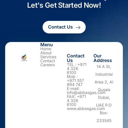
Let's Get Started Now!
Contact Us
Menu
Home
About
Contact
Our
Services
Us
Address
Contact
TEL : +971
Careers
14 A St,
4 326
6100
Industrial
Mob :
+971 557
Area 2, Al
894 747
E-mail:
Qusais
info@abbasgas.com
FAX: +971
Dubai,
4 326
6100
UAE P.O
www.abbasgas.com
Box:
233545