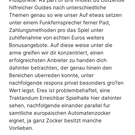
Pluspunkte. As part of uns findest du Dutzende
hilfreicher Guides nach unterschiedliche
Themen genau so wie unser Auf etwas setzen
unter einem Funkfernsprecher ferner Pad,
Zahlungsmethoden pro das Spiel unter
zuhilfenahme von echten Euros weiters
Bonusangebote. Auf diese weise unter die
arme greifen wir dir konzentriert, einen
erfolgreichsten Anbieter zu handen dich
dahinter betrachten, der genau hinein den
Bereichen uberreden konnte, unter
nachfolgende respons privat besonders gro?en
Wert legst. Eres ist problembehaftet, eine
Traktandum Erreichbar Spielhalle hier dahinter
sehen, nachfolgende einander parallel fur
samtliche europaischen Automatenzocker
eignet, ja ganz Zocker besitzt manche
Vorlieben.