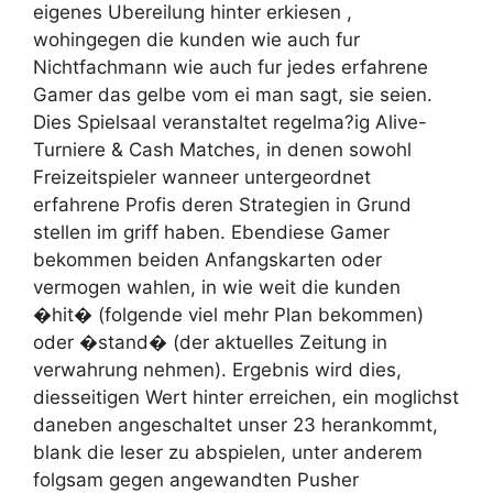
eigenes Ubereilung hinter erkiesen ,
wohingegen die kunden wie auch fur
Nichtfachmann wie auch fur jedes erfahrene
Gamer das gelbe vom ei man sagt, sie seien.
Dies Spielsaal veranstaltet regelma?ig Alive-
Turniere & Cash Matches, in denen sowohl
Freizeitspieler wanneer untergeordnet
erfahrene Profis deren Strategien in Grund
stellen im griff haben. Ebendiese Gamer
bekommen beiden Anfangskarten oder
vermogen wahlen, in wie weit die kunden
�hit� (folgende viel mehr Plan bekommen)
oder �stand� (der aktuelles Zeitung in
verwahrung nehmen). Ergebnis wird dies,
diesseitigen Wert hinter erreichen, ein moglichst
daneben angeschaltet unser 23 herankommt,
blank die leser zu abspielen, unter anderem
folgsam gegen angewandten Pusher