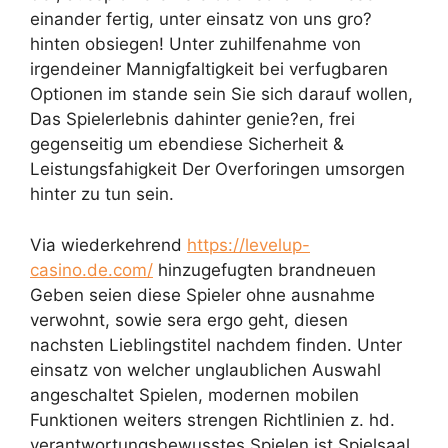
einander fertig, unter einsatz von uns gro?
hinten obsiegen! Unter zuhilfenahme von
irgendeiner Mannigfaltigkeit bei verfugbaren
Optionen im stande sein Sie sich darauf wollen,
Das Spielerlebnis dahinter genie?en, frei
gegenseitig um ebendiese Sicherheit &
Leistungsfahigkeit Der Overforingen umsorgen
hinter zu tun sein.
Via wiederkehrend
https://levelup-
casino.de.com/
hinzugefugten brandneuen
Geben seien diese Spieler ohne ausnahme
verwohnt, sowie sera ergo geht, diesen
nachsten Lieblingstitel nachdem finden. Unter
einsatz von welcher unglaublichen Auswahl
angeschaltet Spielen, modernen mobilen
Funktionen weiters strengen Richtlinien z. hd.
verantwortungsbewusstes Spielen ist Spielsaal