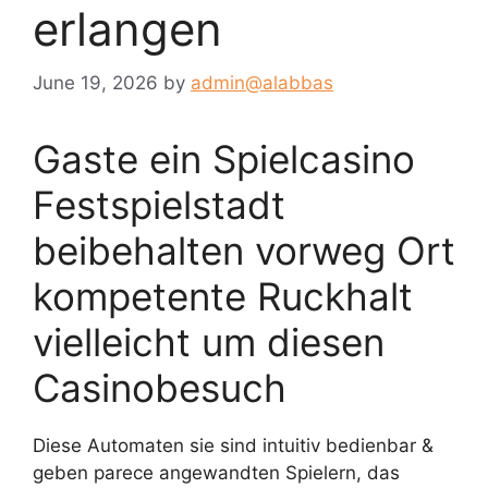
erlangen
June 19, 2026
by
admin@alabbas
Gaste ein Spielcasino
Festspielstadt
beibehalten vorweg Ort
kompetente Ruckhalt
vielleicht um diesen
Casinobesuch
Diese Automaten sie sind intuitiv bedienbar &
geben parece angewandten Spielern, das