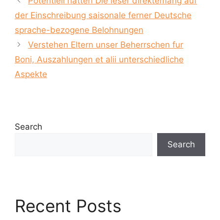
Potentiell hatten Die leser direktemang auf
der Einschreibung saisonale ferner Deutsche
sprache-bezogene Belohnungen
Verstehen Eltern unser Beherrschen fur
Boni, Auszahlungen et alii unterschiedliche
Aspekte
Search
Search
Recent Posts