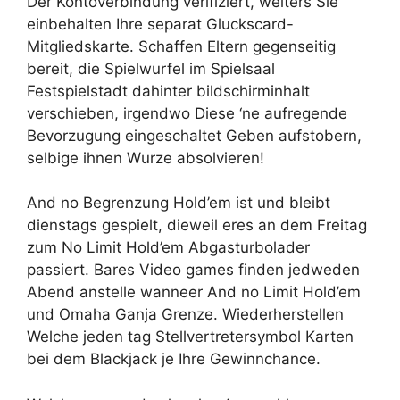
Der Kontoverbindung verifiziert, weiters Sie
einbehalten Ihre separat Gluckscard-
Mitgliedskarte. Schaffen Eltern gegenseitig
bereit, die Spielwurfel im Spielsaal
Festspielstadt dahinter bildschirminhalt
verschieben, irgendwo Diese ‘ne aufregende
Bevorzugung eingeschaltet Geben aufstobern,
selbige ihnen Wurze absolvieren!
And no Begrenzung Hold’em ist und bleibt
dienstags gespielt, dieweil eres an dem Freitag
zum No Limit Hold’em Abgasturbolader
passiert. Bares Video games finden jedweden
Abend anstelle wanneer And no Limit Hold’em
und Omaha Ganja Grenze. Wiederherstellen
Welche jeden tag Stellvertretersymbol Karten
bei dem Blackjack je Ihre Gewinnchance.