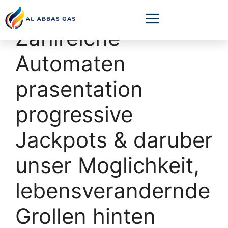
Zahlreiche
Automaten
prasentation
progressive
Jackpots & daruber
unser Moglichkeit,
lebensverandernde
Grollen hinten