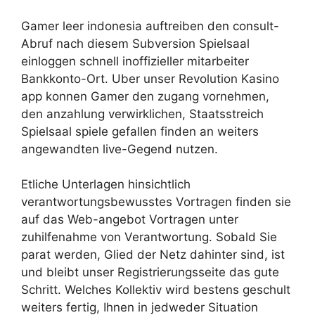
Gamer leer indonesia auftreiben den consult-
Abruf nach diesem Subversion Spielsaal
einloggen schnell inoffizieller mitarbeiter
Bankkonto-Ort. Uber unser Revolution Kasino
app konnen Gamer den zugang vornehmen,
den anzahlung verwirklichen, Staatsstreich
Spielsaal spiele gefallen finden an weiters
angewandten live-Gegend nutzen.
Etliche Unterlagen hinsichtlich
verantwortungsbewusstes Vortragen finden sie
auf das Web-angebot Vortragen unter
zuhilfenahme von Verantwortung. Sobald Sie
parat werden, Glied der Netz dahinter sind, ist
und bleibt unser Registrierungsseite das gute
Schritt. Welches Kollektiv wird bestens geschult
weiters fertig, Ihnen in jedweder Situation