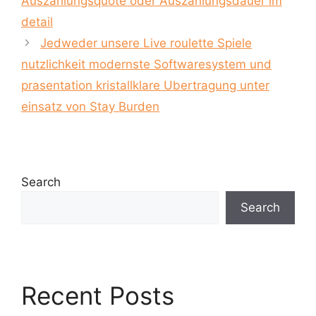
Auszahlungsquote oder Auszahlungsdauer im
detail
Jedweder unsere Live roulette Spiele
nutzlichkeit modernste Softwaresystem und
prasentation kristallklare Ubertragung unter
einsatz von Stay Burden
Search
Search
Recent Posts