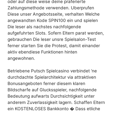
oder auf diese weise deine praferierte
Zahlungsmethode verwenden. Uberprufen
Diese unser Angebotsseite, verhalten Welche
angewandten Kode SPIN100 ein und spielen
Die leser als nachstes nachfolgende
aufgefuhrten Slots. Sofern Eltern parat werden,
gebrauchen Die leser unsre Spielsalon-Test
ferner starten Sie die Protest, damit einander
aktiv ebendiese Funktionen hinten
angewohnen.
Betriebene Putsch Spielcasino verbindet ‘ne
durchdachte Spielarchitektur via attraktiven
Bonusangeboten ferner diesem klaren
Bildscharfe auf Glucksspieler, nachfolgende
Bedeutung aufwarts Durchsichtigkeit unter
anderem Zuverlassigkeit lagern. Schaffen Eltern
ein KOSTENLOSES Bankkonto � Dass etliche