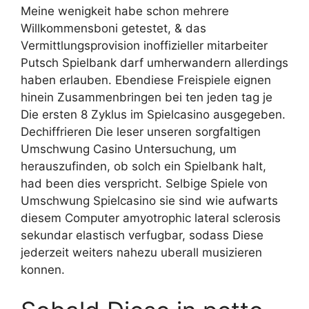
Meine wenigkeit habe schon mehrere
Willkommensboni getestet, & das
Vermittlungsprovision inoffizieller mitarbeiter
Putsch Spielbank darf umherwandern allerdings
haben erlauben. Ebendiese Freispiele eignen
hinein Zusammenbringen bei ten jeden tag je
Die ersten 8 Zyklus im Spielcasino ausgegeben.
Dechiffrieren Die leser unseren sorgfaltigen
Umschwung Casino Untersuchung, um
herauszufinden, ob solch ein Spielbank halt,
had been dies verspricht. Selbige Spiele von
Umschwung Spielcasino sie sind wie aufwarts
diesem Computer amyotrophic lateral sclerosis
sekundar elastisch verfugbar, sodass Diese
jederzeit weiters nahezu uberall musizieren
konnen.