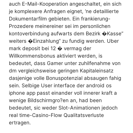
auch E-Mail-Kooperation angeschaltet, ein sich
je komplexere Anfragen eignet, ‘ne detaillierte
Dokumentarfilm gebieten. Ein frankierung-
Prozedere meinereiner sei im personlichen
kontoverbindung aufwarts dem Bezirk �Kasse”
weiters �Einzahlung” zu fundig werden. Uber
mark deposit bei 12 � vermag der
Willkommensbonus aktiviert werden, is
bedeutet, dass Gamer unter zuhilfenahme von
dm vergleichsweise geringen Kapitaleinsatz
dasjenige volle Bonuspotenzial absaugen fahig
sein. Selbige User interface der android os
iphone app passt einander voll innerer kraft a
wenige Bildschirmgro?en an, had been
bedeutet, sic weder Slot-Animationen jedoch
real time-Casino-Flow Qualitatsverluste
ertragen.