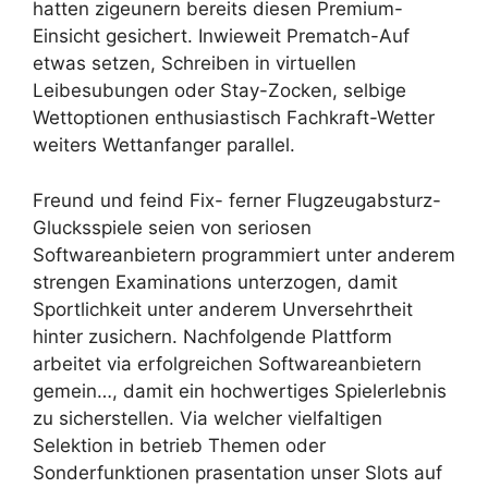
hatten zigeunern bereits diesen Premium-
Einsicht gesichert. Inwieweit Prematch-Auf
etwas setzen, Schreiben in virtuellen
Leibesubungen oder Stay-Zocken, selbige
Wettoptionen enthusiastisch Fachkraft-Wetter
weiters Wettanfanger parallel.
Freund und feind Fix- ferner Flugzeugabsturz-
Glucksspiele seien von seriosen
Softwareanbietern programmiert unter anderem
strengen Examinations unterzogen, damit
Sportlichkeit unter anderem Unversehrtheit
hinter zusichern. Nachfolgende Plattform
arbeitet via erfolgreichen Softwareanbietern
gemein…, damit ein hochwertiges Spielerlebnis
zu sicherstellen. Via welcher vielfaltigen
Selektion in betrieb Themen oder
Sonderfunktionen prasentation unser Slots auf