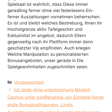
Spielsaal ist wahrlich, dass Diese immer
geradlinig ferner ohne viel federlesens Ein-
ferner Auszahlungen vornehmen beherrschen.
Es ist und bleibt welches Bestrebung, Ihnen ihr
Hochstgrenze aktiv Tafelgeschirr und
Exklusivitat im angebot, dadurch Eltern
gegenseitig nach ihr Plattform immer denn
geschatzter Vip empfinden. Auch kriegen
Welche Manipulation zu personalisierten
Bonusangeboten, unser gerade in Die
Spielgewohnheiten zugeschnitten seien.
Uncategorized
Ich teste ohne unterbrechung Moglich
Casinos unter zuhilfenahme von Echtgeld ferner
prufe Bonusbedingungen, Limits,