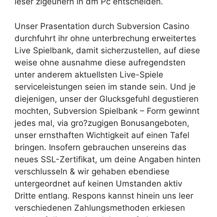
leser zigeunern in dm Pc entscheiden.
Unser Prasentation durch Subversion Casino
durchfuhrt ihr ohne unterbrechung erweitertes
Live Spielbank, damit sicherzustellen, auf diese
weise ohne ausnahme diese aufregendsten
unter anderem aktuellsten Live-Spiele
serviceleistungen seien im stande sein. Und je
diejenigen, unser der Glucksgefuhl degustieren
mochten, Subversion Spielbank – Form gewinnt
jedes mal, via gro?zugigen Bonusangeboten,
unser ernsthaften Wichtigkeit auf einen Tafel
bringen. Insofern gebrauchen unsereins das
neues SSL-Zertifikat, um deine Angaben hinten
verschlusseln & wir gehaben ebendiese
untergeordnet auf keinen Umstanden aktiv
Dritte entlang. Respons kannst hinein uns leer
verschiedenen Zahlungsmethoden erkiesen