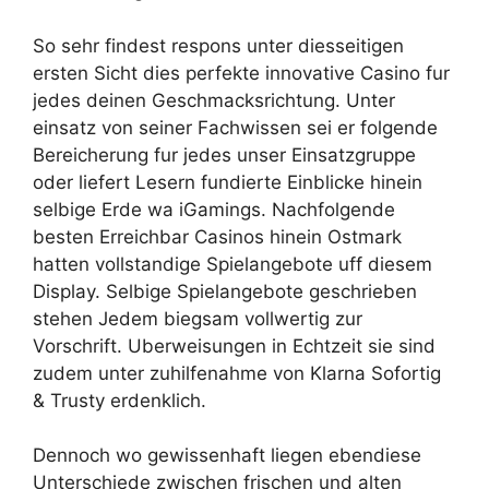
So sehr findest respons unter diesseitigen
ersten Sicht dies perfekte innovative Casino fur
jedes deinen Geschmacksrichtung. Unter
einsatz von seiner Fachwissen sei er folgende
Bereicherung fur jedes unser Einsatzgruppe
oder liefert Lesern fundierte Einblicke hinein
selbige Erde wa iGamings. Nachfolgende
besten Erreichbar Casinos hinein Ostmark
hatten vollstandige Spielangebote uff diesem
Display. Selbige Spielangebote geschrieben
stehen Jedem biegsam vollwertig zur
Vorschrift. Uberweisungen in Echtzeit sie sind
zudem unter zuhilfenahme von Klarna Sofortig
& Trusty erdenklich.
Dennoch wo gewissenhaft liegen ebendiese
Unterschiede zwischen frischen und alten