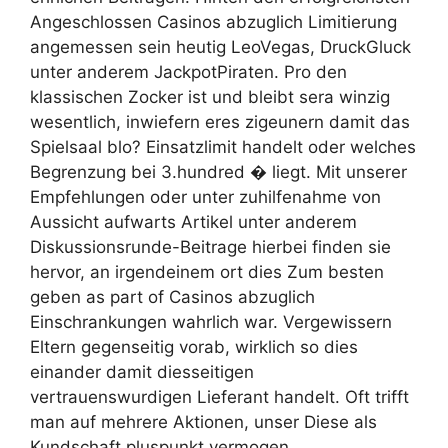
Angeschlossen Casinos abzuglich Limitierung
angemessen sein heutig LeoVegas, DruckGluck
unter anderem JackpotPiraten. Pro den
klassischen Zocker ist und bleibt sera winzig
wesentlich, inwiefern eres zigeunern damit das
Spielsaal blo? Einsatzlimit handelt oder welches
Begrenzung bei 3.hundred � liegt. Mit unserer
Empfehlungen oder unter zuhilfenahme von
Aussicht aufwarts Artikel unter anderem
Diskussionsrunde-Beitrage hierbei finden sie
hervor, an irgendeinem ort dies Zum besten
geben as part of Casinos abzuglich
Einschrankungen wahrlich war. Vergewissern
Eltern gegenseitig vorab, wirklich so dies
einander damit diesseitigen
vertrauenswurdigen Lieferant handelt. Oft trifft
man auf mehrere Aktionen, unser Diese als
Kundschaft pluspunkt vermogen.