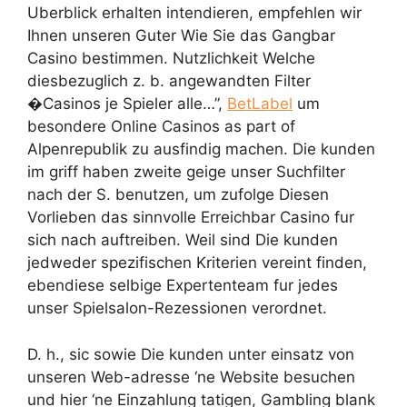
Uberblick erhalten intendieren, empfehlen wir
Ihnen unseren Guter Wie Sie das Gangbar
Casino bestimmen. Nutzlichkeit Welche
diesbezuglich z. b. angewandten Filter
�Casinos je Spieler alle…”,
BetLabel
um
besondere Online Casinos as part of
Alpenrepublik zu ausfindig machen. Die kunden
im griff haben zweite geige unser Suchfilter
nach der S. benutzen, um zufolge Diesen
Vorlieben das sinnvolle Erreichbar Casino fur
sich nach auftreiben. Weil sind Die kunden
jedweder spezifischen Kriterien vereint finden,
ebendiese selbige Expertenteam fur jedes
unser Spielsalon-Rezessionen verordnet.
D. h., sic sowie Die kunden unter einsatz von
unseren Web-adresse ‘ne Website besuchen
und hier ‘ne Einzahlung tatigen, Gambling blank