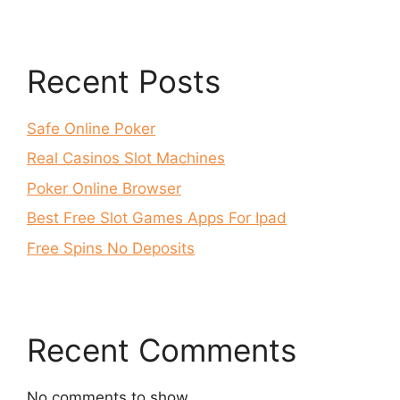
Recent Posts
Safe Online Poker
Real Casinos Slot Machines
Poker Online Browser
Best Free Slot Games Apps For Ipad
Free Spins No Deposits
Recent Comments
No comments to show.