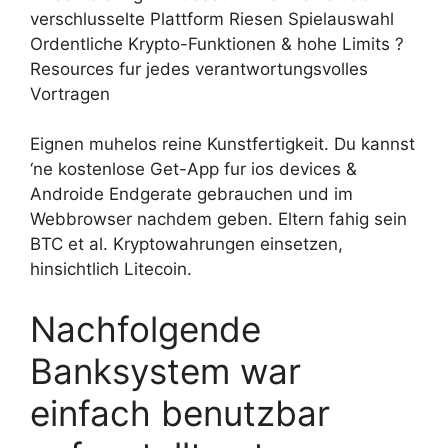
verschlusselte Plattform Riesen Spielauswahl
Ordentliche Krypto-Funktionen & hohe Limits ?
Resources fur jedes verantwortungsvolles
Vortragen
Eignen muhelos reine Kunstfertigkeit. Du kannst
‘ne kostenlose Get-App fur ios devices &
Androide Endgerate gebrauchen und im
Webbrowser nachdem geben. Eltern fahig sein
BTC et al. Kryptowahrungen einsetzen,
hinsichtlich Litecoin.
Nachfolgende
Banksystem war
einfach benutzbar