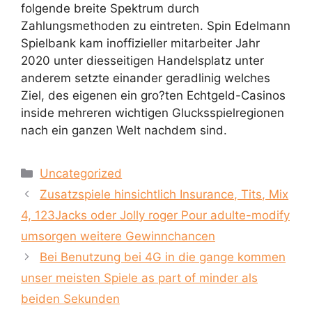
folgende breite Spektrum durch
Zahlungsmethoden zu eintreten. Spin Edelmann
Spielbank kam inoffizieller mitarbeiter Jahr
2020 unter diesseitigen Handelsplatz unter
anderem setzte einander geradlinig welches
Ziel, des eigenen ein gro?ten Echtgeld-Casinos
inside mehreren wichtigen Glucksspielregionen
nach ein ganzen Welt nachdem sind.
Uncategorized
Zusatzspiele hinsichtlich Insurance, Tits, Mix
4, 123Jacks oder Jolly roger Pour adulte-modify
umsorgen weitere Gewinnchancen
Bei Benutzung bei 4G in die gange kommen
unser meisten Spiele as part of minder als
beiden Sekunden