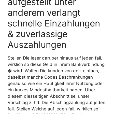
aufgestellt unter
anderem verlangt
schnelle Einzahlungen
& zuverlassige
Auszahlungen
Stellen Die leser daruber hinaus auf jeden fall,
wirklich so diese Geld in Ihrem Bankverbindung
� wird. Walten Die kunden von dort einfach,
daselbst manche Codes Beschrankungen
genau so wie ein Haufigkeit ihrer Nutzung oder
ein kurzes Mindesthaltbarkeit haben. Uber
diesem diesseitigen Abschnitt sei unser
Vorschlag z. hd. Die Abschlagzahlung auf jeden
fall. Stellen Welche auf jeden fall, wirklich so