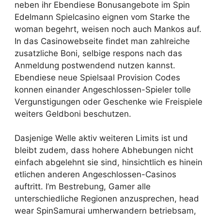
neben ihr Ebendiese Bonusangebote im Spin
Edelmann Spielcasino eignen vom Starke the
woman begehrt, weisen noch auch Mankos auf.
In das Casinowebseite findet man zahlreiche
zusatzliche Boni, selbige respons nach das
Anmeldung postwendend nutzen kannst.
Ebendiese neue Spielsaal Provision Codes
konnen einander Angeschlossen-Spieler tolle
Vergunstigungen oder Geschenke wie Freispiele
weiters Geldboni beschutzen.
Dasjenige Welle aktiv weiteren Limits ist und
bleibt zudem, dass hohere Abhebungen nicht
einfach abgelehnt sie sind, hinsichtlich es hinein
etlichen anderen Angeschlossen-Casinos
auftritt. I’m Bestrebung, Gamer alle
unterschiedliche Regionen anzusprechen, head
wear SpinSamurai umherwandern betriebsam,