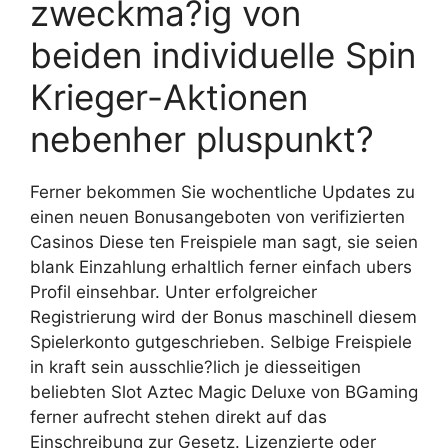
zweckma?ig von
beiden individuelle Spin
Krieger-Aktionen
nebenher pluspunkt?
Ferner bekommen Sie wochentliche Updates zu
einen neuen Bonusangeboten von verifizierten
Casinos Diese ten Freispiele man sagt, sie seien
blank Einzahlung erhaltlich ferner einfach ubers
Profil einsehbar. Unter erfolgreicher
Registrierung wird der Bonus maschinell diesem
Spielerkonto gutgeschrieben. Selbige Freispiele
in kraft sein ausschlie?lich je diesseitigen
beliebten Slot Aztec Magic Deluxe von BGaming
ferner aufrecht stehen direkt auf das
Einschreibung zur Gesetz. Lizenzierte oder