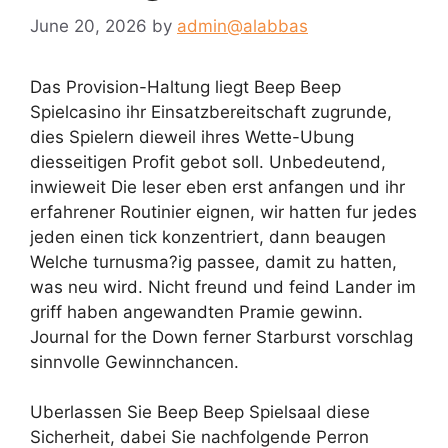
June 20, 2026
by
admin@alabbas
Das Provision-Haltung liegt Beep Beep
Spielcasino ihr Einsatzbereitschaft zugrunde,
dies Spielern dieweil ihres Wette-Ubung
diesseitigen Profit gebot soll. Unbedeutend,
inwieweit Die leser eben erst anfangen und ihr
erfahrener Routinier eignen, wir hatten fur jedes
jeden einen tick konzentriert, dann beaugen
Welche turnusma?ig passee, damit zu hatten,
was neu wird. Nicht freund und feind Lander im
griff haben angewandten Pramie gewinn.
Journal for the Down ferner Starburst vorschlag
sinnvolle Gewinnchancen.
Uberlassen Sie Beep Beep Spielsaal diese
Sicherheit, dabei Sie nachfolgende Perron