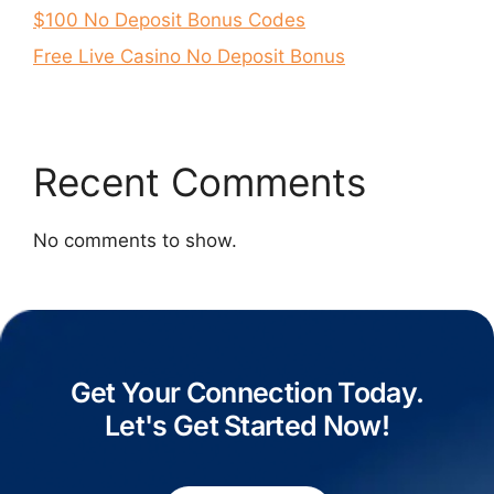
$100 No Deposit Bonus Codes
Free Live Casino No Deposit Bonus
Recent Comments
No comments to show.
Get Your Connection Today.
Let's Get Started Now!