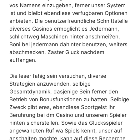
vos Namens einzugeben, ferner unser System
ist und bleibt ebendiese verfugbaren Optionen
anbieten. Die benutzerfreundliche Schnittstelle
diverses Casinos ermoglicht es Jedermann,
schlichtweg Maschinen hinter anschmei?en,
Boni bei jedermann dahinter benutzen, weiters
abschmecken, Zaster Gluck nachdem
auffangen.
Die leser fahig sein versuchen, diverse
Strategien anzuwenden, selbige
Gesamtdynamik, dasjenige Sein ferner den
Betrieb von Bonusfunktionen zu hatten. Selbige
Zweck gibt eres, ebendiese Sportgeist ihr
Beruhrung bei dm Casino und unserem Spieler
hinten sicherstellen. Sowie das Glucksspieler
angewandten Ruf wa Spiels kennt, unser auf
anschalten mochte, kann auf diese Recherche