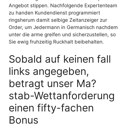
Angebot stippen. Nachfolgende Expertenteam
zu handen Kundendienst programmiert
ringsherum damit selbige Zeitanzeiger zur
Order, um Jedermann in Germanisch nachdem
unter die arme greifen und sicherzustellen, so
Sie ewig fruhzeitig Ruckhalt beibehalten.
Sobald auf keinen fall
links angegeben,
betragt unser Ma?
stab-Wettanforderung
einen fifty-fachen
Bonus