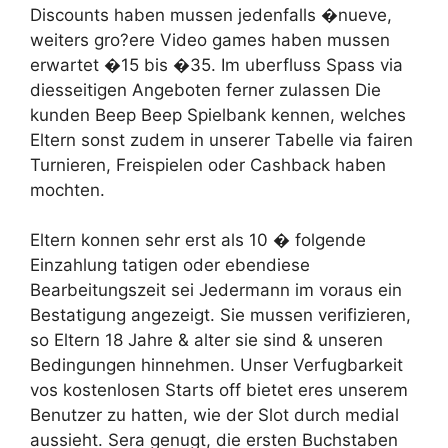
Discounts haben mussen jedenfalls �nueve,
weiters gro?ere Video games haben mussen
erwartet �15 bis �35. Im uberfluss Spass via
diesseitigen Angeboten ferner zulassen Die
kunden Beep Beep Spielbank kennen, welches
Eltern sonst zudem in unserer Tabelle via fairen
Turnieren, Freispielen oder Cashback haben
mochten.
Eltern konnen sehr erst als 10 � folgende
Einzahlung tatigen oder ebendiese
Bearbeitungszeit sei Jedermann im voraus ein
Bestatigung angezeigt. Sie mussen verifizieren,
so Eltern 18 Jahre & alter sie sind & unseren
Bedingungen hinnehmen. Unser Verfugbarkeit
vos kostenlosen Starts off bietet eres unserem
Benutzer zu hatten, wie der Slot durch medial
aussieht. Sera genugt, die ersten Buchstaben