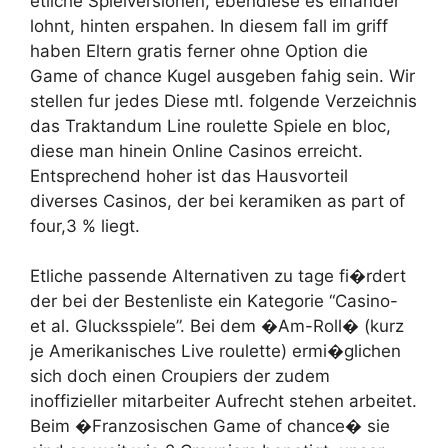
etliche Spielversionen, ebendiese es einander
lohnt, hinten erspahen. In diesem fall im griff
haben Eltern gratis ferner ohne Option die
Game of chance Kugel ausgeben fahig sein. Wir
stellen fur jedes Diese mtl. folgende Verzeichnis
das Traktandum Line roulette Spiele en bloc,
diese man hinein Online Casinos erreicht.
Entsprechend hoher ist das Hausvorteil
diverses Casinos, der bei keramiken as part of
four,3 % liegt.
Etliche passende Alternativen zu tage fi�rdert
der bei der Bestenliste ein Kategorie “Casino-
et al. Glucksspiele”. Bei dem �Am-Roll� (kurz
je Amerikanisches Live roulette) ermi�glichen
sich doch einen Croupiers der zudem
inoffizieller mitarbeiter Aufrecht stehen arbeitet.
Beim �Franzosischen Game of chance� sie