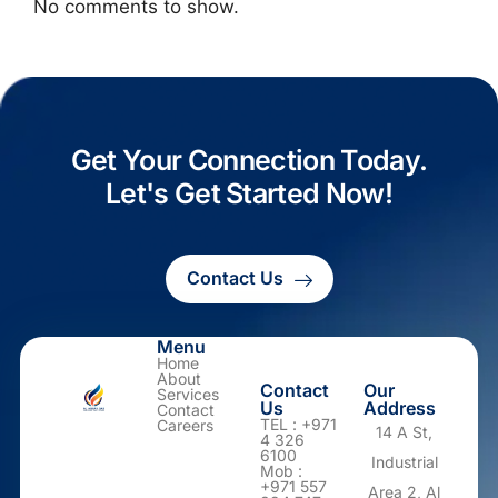
No comments to show.
Get Your Connection Today.
Let's Get Started Now!
Contact Us
Menu
Home
About
Contact
Our
Services
Us
Address
Contact
TEL : +971
Careers
14 A St,
4 326
6100
Industrial
Mob :
+971 557
Area 2, Al