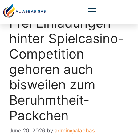
Frei Einladungen
hinter Spielcasino-
Competition
gehoren auch
bisweilen zum
Beruhmtheit-
Packchen
June 20, 2026
by
admin@alabbas