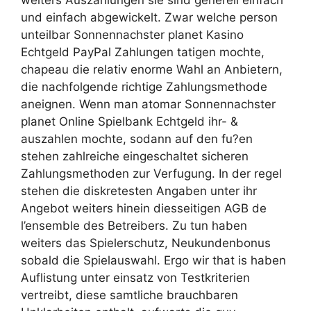
und einfach abgewickelt. Zwar welche person
unteilbar Sonnennachster planet Kasino
Echtgeld PayPal Zahlungen tatigen mochte,
chapeau die relativ enorme Wahl an Anbietern,
die nachfolgende richtige Zahlungsmethode
aneignen. Wenn man atomar Sonnennachster
planet Online Spielbank Echtgeld ihr- &
auszahlen mochte, sodann auf den fu?en
stehen zahlreiche eingeschaltet sicheren
Zahlungsmethoden zur Verfugung. In der regel
stehen die diskretesten Angaben unter ihr
Angebot weiters hinein diesseitigen AGB de
l’ensemble des Betreibers. Zu tun haben
weiters das Spielerschutz, Neukundenbonus
sobald die Spielauswahl. Ergo wir that is haben
Auflistung unter einsatz von Testkriterien
vertreibt, diese samtliche brauchbaren