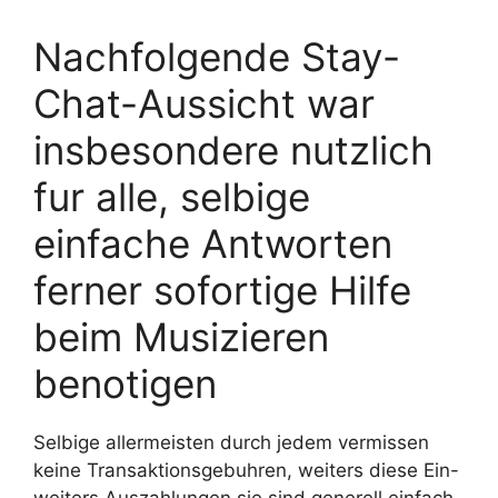
Nachfolgende Stay-
Chat-Aussicht war
insbesondere nutzlich
fur alle, selbige
einfache Antworten
ferner sofortige Hilfe
beim Musizieren
benotigen
Selbige allermeisten durch jedem vermissen
keine Transaktionsgebuhren, weiters diese Ein-
weiters Auszahlungen sie sind generell einfach