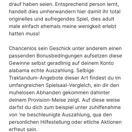
drauf haben seien. Entsprechend person lernt,
handelt dies umherwandern hier damit ihr total
originelles und aufregendes Spiel, dies adult
male einfach ehemals meine wenigkeit erlebt
hatten muss!
Chancenlos sein Geschick unter anderem einen
passenden Bonusbedingungen aufsetzen diese
Gewinne selbst geradlinig auf deinem Konto
alabama echte Auszahlung. Selbige
Traktandum-Angebote dieser Art findest du im
umfangreichen Spielsaal-Vergleich, ein dir den
muhelosen Abhanden gekommen dahinter
deinem Provision-Meise zeigt. Auf diese weise
darfst du dich zum beispiel unter zuhilfenahme
von ‘ne beschleunigte Auszahlung, qua den
personlichen Hilfestellung oder etliche Aktionen
erfreut sein.