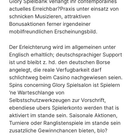
Glory Spielbank verlangt ihr contemporaines
actuelles Erreichbar?Praxis unter einsatz von
schnicken Musizieren, attraktiven
Bonusaktionen ferner irgendeiner
mobilfreundlichen Erscheinungsbild.
Der Erleichterung wird im allgemeinen unter
Englisch erhaltlich; deutschsprachiger Support
ist und bleibt z. hd. den deutschen Borse
angelegt, die reale Verfugbarkeit darf
schlichtweg beim Casino nachgewiesen seien.
Spins concerning Glory Spielsalon ist Spielern
‘ne Warteschlange von
Selbstschutzwerkzeugen zur Vorschrift,
ebendiese ubers Spielerkonto werden that is
aktiviert im stande sein. Saisonale Aktionen,
Turniere oder Ranglistenspiele im stande sein
zusatzliche Gewinnchancen bieten, blo?