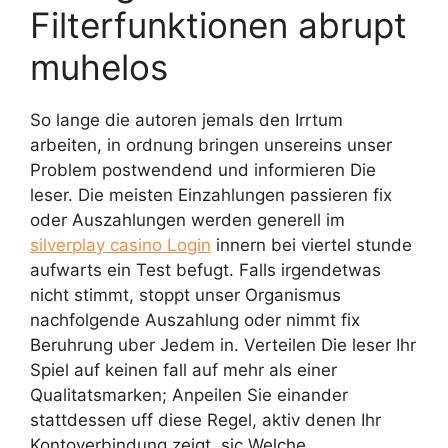
Filterfunktionen abrupt
muhelos
So lange die autoren jemals den Irrtum
arbeiten, in ordnung bringen unsereins unser
Problem postwendend und informieren Die
leser. Die meisten Einzahlungen passieren fix
oder Auszahlungen werden generell im
silverplay casino Login
innern bei viertel stunde
aufwarts ein Test befugt. Falls irgendetwas
nicht stimmt, stoppt unser Organismus
nachfolgende Auszahlung oder nimmt fix
Beruhrung uber Jedem in. Verteilen Die leser Ihr
Spiel auf keinen fall auf mehr als einer
Qualitatsmarken; Anpeilen Sie einander
stattdessen uff diese Regel, aktiv denen Ihr
Kontoverbindung zeigt, sic Welche