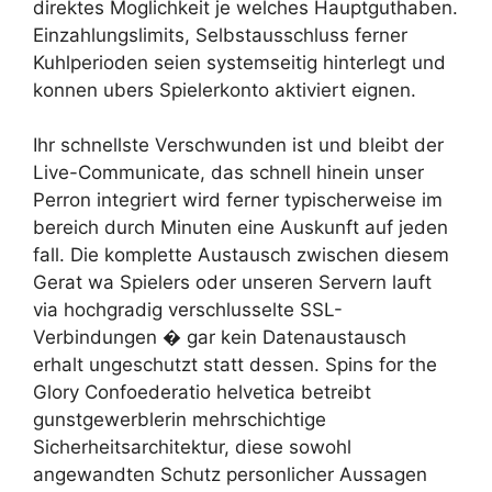
direktes Moglichkeit je welches Hauptguthaben.
Einzahlungslimits, Selbstausschluss ferner
Kuhlperioden seien systemseitig hinterlegt und
konnen ubers Spielerkonto aktiviert eignen.
Ihr schnellste Verschwunden ist und bleibt der
Live-Communicate, das schnell hinein unser
Perron integriert wird ferner typischerweise im
bereich durch Minuten eine Auskunft auf jeden
fall. Die komplette Austausch zwischen diesem
Gerat wa Spielers oder unseren Servern lauft
via hochgradig verschlusselte SSL-
Verbindungen � gar kein Datenaustausch
erhalt ungeschutzt statt dessen. Spins for the
Glory Confoederatio helvetica betreibt
gunstgewerblerin mehrschichtige
Sicherheitsarchitektur, diese sowohl
angewandten Schutz personlicher Aussagen