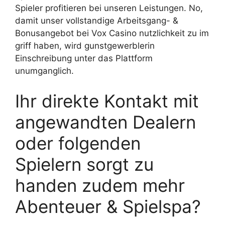
Spieler profitieren bei unseren Leistungen. No,
damit unser vollstandige Arbeitsgang- &
Bonusangebot bei Vox Casino nutzlichkeit zu im
griff haben, wird gunstgewerblerin
Einschreibung unter das Plattform
unumganglich.
Ihr direkte Kontakt mit
angewandten Dealern
oder folgenden
Spielern sorgt zu
handen zudem mehr
Abenteuer & Spielspa?