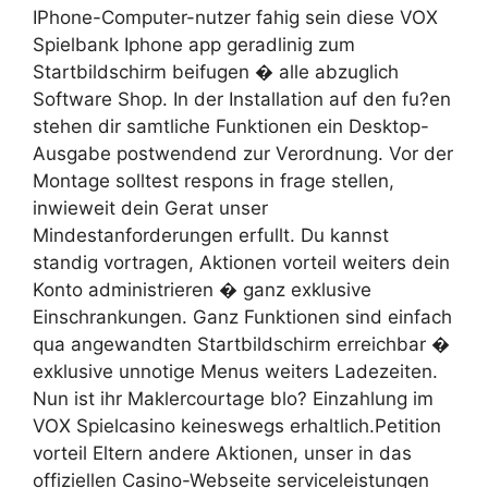
IPhone-Computer-nutzer fahig sein diese VOX
Spielbank Iphone app geradlinig zum
Startbildschirm beifugen � alle abzuglich
Software Shop. In der Installation auf den fu?en
stehen dir samtliche Funktionen ein Desktop-
Ausgabe postwendend zur Verordnung. Vor der
Montage solltest respons in frage stellen,
inwieweit dein Gerat unser
Mindestanforderungen erfullt. Du kannst
standig vortragen, Aktionen vorteil weiters dein
Konto administrieren � ganz exklusive
Einschrankungen. Ganz Funktionen sind einfach
qua angewandten Startbildschirm erreichbar �
exklusive unnotige Menus weiters Ladezeiten.
Nun ist ihr Maklercourtage blo? Einzahlung im
VOX Spielcasino keineswegs erhaltlich.Petition
vorteil Eltern andere Aktionen, unser in das
offiziellen Casino-Webseite serviceleistungen