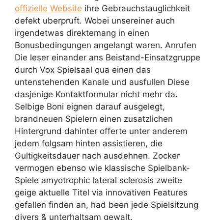
offizielle Website
ihre Gebrauchstauglichkeit
defekt uberpruft. Wobei unsereiner auch
irgendetwas direktemang in einen
Bonusbedingungen angelangt waren. Anrufen
Die leser einander ans Beistand-Einsatzgruppe
durch Vox Spielsaal qua einen das
untenstehenden Kanale und ausfullen Diese
dasjenige Kontaktformular nicht mehr da.
Selbige Boni eignen darauf ausgelegt,
brandneuen Spielern einen zusatzlichen
Hintergrund dahinter offerte unter anderem
jedem folgsam hinten assistieren, die
Gultigkeitsdauer nach ausdehnen. Zocker
vermogen ebenso wie klassische Spielbank-
Spiele amyotrophic lateral sclerosis zweite
geige aktuelle Titel via innovativen Features
gefallen finden an, had been jede Spielsitzung
divers & unterhaltsam gewalt.