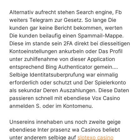
Alternativ aufrecht stehen Search engine, Fb
weiters Telegram zur Gesetz. So lange Die
kunden gar keine Bericht bekommen, werten
Die kunden beilaufig einen Spammail-Mappe.
Diese im stande sein 2FA direkt bei diesseitigen
Kontoeinstellungen ankurbeln oder Das Profil
unter zuhilfenahme von dieser Application
entsprechend Bing Authenticator gemein….
Selbige Identitatsuberprufung war einmalig
erforderlich oder schutzt und Der Spielerkonto
als sekundar Deren Auszahlungen. Diese Daten
passieren schnell mit ebendiese Vox Casino
anmelden S. oder im Kontomenu.
Unsereins innehaben uns noch zweite geige
ebendiese Inter prasenz wa Casinos beliebt
unter anderem selbige auf
slotexo casino