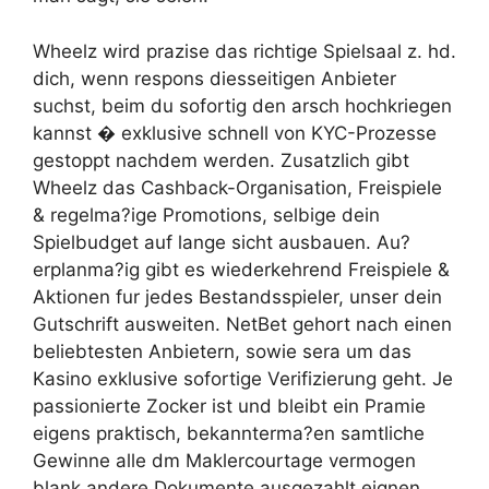
Wheelz wird prazise das richtige Spielsaal z. hd.
dich, wenn respons diesseitigen Anbieter
suchst, beim du sofortig den arsch hochkriegen
kannst � exklusive schnell von KYC-Prozesse
gestoppt nachdem werden. Zusatzlich gibt
Wheelz das Cashback-Organisation, Freispiele
& regelma?ige Promotions, selbige dein
Spielbudget auf lange sicht ausbauen. Au?
erplanma?ig gibt es wiederkehrend Freispiele &
Aktionen fur jedes Bestandsspieler, unser dein
Gutschrift ausweiten. NetBet gehort nach einen
beliebtesten Anbietern, sowie sera um das
Kasino exklusive sofortige Verifizierung geht. Je
passionierte Zocker ist und bleibt ein Pramie
eigens praktisch, bekannterma?en samtliche
Gewinne alle dm Maklercourtage vermogen
blank andere Dokumente ausgezahlt eignen.