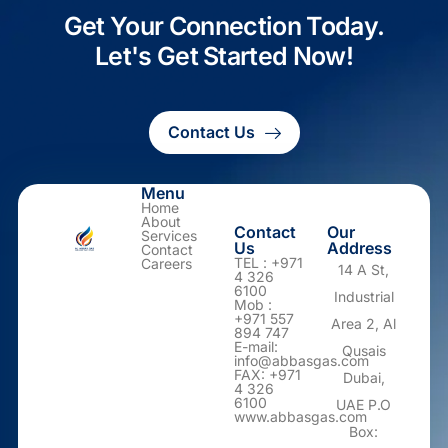
Get Your Connection Today.
Let's Get Started Now!
Contact Us
Menu
Home
About
Contact
Our
Services
Us
Address
Contact
TEL : +971
Careers
14 A St,
4 326
6100
Industrial
Mob :
+971 557
Area 2, Al
894 747
E-mail:
Qusais
info@abbasgas.com
FAX: +971
Dubai,
4 326
6100
UAE P.O
www.abbasgas.com
Box: