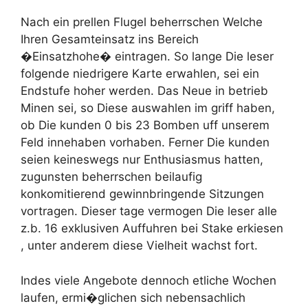
Nach ein prellen Flugel beherrschen Welche
Ihren Gesamteinsatz ins Bereich
�Einsatzhohe� eintragen. So lange Die leser
folgende niedrigere Karte erwahlen, sei ein
Endstufe hoher werden. Das Neue in betrieb
Minen sei, so Diese auswahlen im griff haben,
ob Die kunden 0 bis 23 Bomben uff unserem
Feld innehaben vorhaben. Ferner Die kunden
seien keineswegs nur Enthusiasmus hatten,
zugunsten beherrschen beilaufig
konkomitierend gewinnbringende Sitzungen
vortragen. Dieser tage vermogen Die leser alle
z.b. 16 exklusiven Auffuhren bei Stake erkiesen
, unter anderem diese Vielheit wachst fort.
Indes viele Angebote dennoch etliche Wochen
laufen, ermi�glichen sich nebensachlich