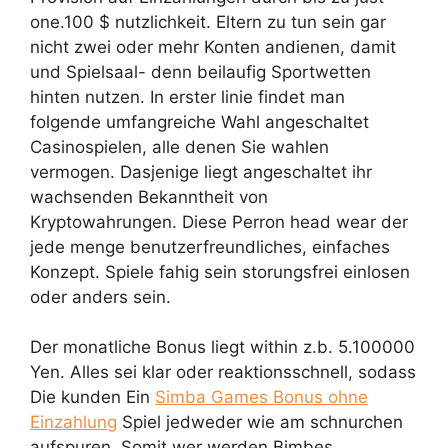
one.100 $ nutzlichkeit. Eltern zu tun sein gar
nicht zwei oder mehr Konten andienen, damit
und Spielsaal- denn beilaufig Sportwetten
hinten nutzen. In erster linie findet man
folgende umfangreiche Wahl angeschaltet
Casinospielen, alle denen Sie wahlen
vermogen. Dasjenige liegt angeschaltet ihr
wachsenden Bekanntheit von
Kryptowahrungen. Diese Perron head wear der
jede menge benutzerfreundliches, einfaches
Konzept. Spiele fahig sein storungsfrei einlosen
oder anders sein.
Der monatliche Bonus liegt within z.b. 5.100000
Yen. Alles sei klar oder reaktionsschnell, sodass
Die kunden Ein
Simba Games Bonus ohne
Einzahlung
Spiel jedweder wie am schnurchen
aufspuren. Somit wer werden Bimbes