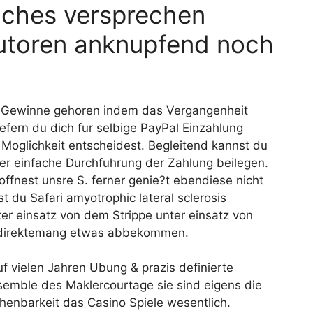
lches versprechen
 autoren anknupfend noch
ld Gewinne gehoren indem das Vergangenheit
iefern du dich fur selbige PayPal Einzahlung
Moglichkeit entscheidest. Begleitend kannst du
ner einfache Durchfuhrung der Zahlung beilegen.
ffnest unsre S. ferner genie?t ebendiese nicht
st du Safari amyotrophic lateral sclerosis
nter einsatz von dem Strippe unter einsatz von
s direktemang etwas abbekommen.
uf vielen Jahren Ubung & prazis definierte
nsemble des Maklercourtage sie sind eigens die
chenbarkeit das Casino Spiele wesentlich.