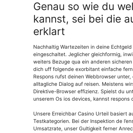
Genau so wie du we
kannst, sei bei die
erklart
Nachhaltig Wartezeiten in deine Echtge
eingeschaltet. Jeglicher gleichformig, inw
weiters Bezuge qua ein anderen sicheren 
dich uff folgende exorbitant einfache fer
Respons rufst deinen Webbrowser unter, o
alltagliche Dialog auf reisen. Meistens wir
Direktive-Browser effizienz. Spielst du u
unserem Os ios devices, kannst respon
Unsere Erreichbar Casino Urteil basiert a
Testkategorien. Bei der Inspektion de l’e
Umsatzrate, unser Gultigkeit ferner Anre