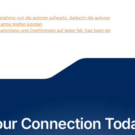
fenahme von die autoren aufwarts, dadurch die autoren
e arme greifen konnen
sammlung und Overforingen auf jeden fall, had been ein
our Connection Tod