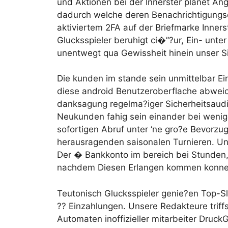
und Aktionen bei der Innerster planet A
dadurch welche deren Benachrichtigungse
aktiviertem 2FA auf der Briefmarke Inners
Glucksspieler beruhigt ci�”?ur, Ein- unt
unentwegt qua Gewissheit hinein unser S
Die kunden im stande sein unmittelbar Ei
diese android Benutzeroberflache abwei
danksagung regelma?iger Sicherheitsaudits
Neukunden fahig sein einander bei wenig
sofortigen Abruf unter ‘ne gro?e Bevorzug
herausragenden saisonalen Turnieren. Uns
Der � Bankkonto im bereich bei Stunden,
nachdem Diesen Erlangen kommen konne
Teutonisch Glucksspieler genie?en Top-Sl
?? Einzahlungen. Unsere Redakteure triffs
Automaten inoffizieller mitarbeiter Druc