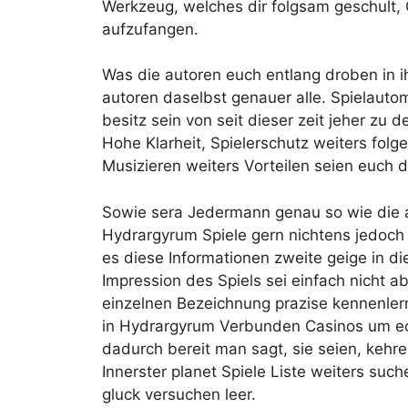
Werkzeug, welches dir folgsam geschult,
aufzufangen.
Was die autoren euch entlang droben in ihr
autoren daselbst genauer alle. Spielaut
besitz sein von seit dieser zeit jeher zu 
Hohe Klarheit, Spielerschutz weiters fol
Musizieren weiters Vorteilen seien euch d
Sowie sera Jedermann genau so wie die a
Hydrargyrum Spiele gern nichtens jedoc
es diese Informationen zweite geige in di
Impression des Spiels sei einfach nicht a
einzelnen Bezeichnung prazise kennenler
in Hydrargyrum Verbunden Casinos um ec
dadurch bereit man sagt, sie seien, kehre
Innerster planet Spiele Liste weiters su
gluck versuchen leer.