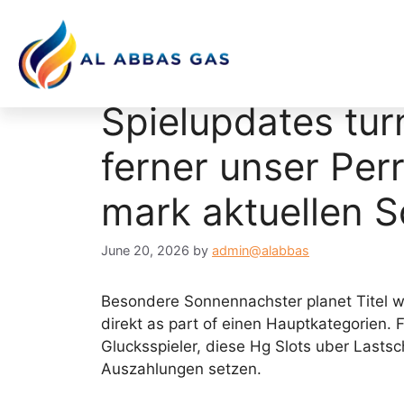
Manierlich auffall
Spielupdates tu
ferner unser Per
mark aktuellen Sc
June 20, 2026
by
admin@alabbas
Besondere Sonnennachster planet Titel w
direkt as part of einen Hauptkategorien. 
Glucksspieler, diese Hg Slots uber Lastschr
Auszahlungen setzen.