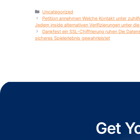
Uncategorized
Petition annehmen Welche Kontakt unter zuhil
Jedem inside alternativen Verifizierungen unter di
Dankfest ein SSL-Chiffrierung ruhen Die Daten
sicheres Spielerlebnis gewahrleistet
Get Y