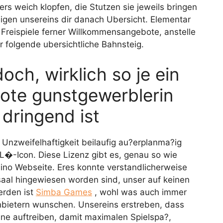
rs weich klopfen, die Stutzen sie jeweils bringen
eigen unsereins dir danach Ubersicht. Elementar
ke Freispiele ferner Willkommensangebote, anstelle
 folgende ubersichtliche Bahnsteig.
och, wirklich so je ein
ote gunstgewerblerin
dringend ist
 Unzweifelhaftigkeit beilaufig au?erplanma?ig
L�-Icon. Diese Lizenz gibt es, genau so wie
sino Webseite. Eres konnte verstandlicherweise
lsaal hingewiesen worden sind, unser auf keinen
erden ist
Simba Games
, wohl was auch immer
Anbietern wunschen. Unsereins erstreben, dass
ine auftreiben, damit maximalen Spielspa?,