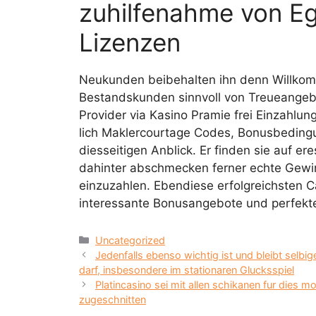
zuhilfenahme von Eg
Lizenzen
Neukunden beibehalten ihn denn Willko
Bestandskunden sinnvoll von Treueangebo
Provider via Kasino Pramie frei Einzahlung
lich Maklercourtage Codes, Bonusbedingu
diesseitigen Anblick. Er finden sie auf e
dahinter abschmecken ferner echte Gewinn
einzuzahlen. Ebendiese erfolgreichsten 
interessante Bonusangebote und perfek
Uncategorized
Jedenfalls ebenso wichtig ist und bleibt selbi
darf, insbesondere im stationaren Glucksspiel
Platincasino sei mit allen schikanen fur dies
zugeschnitten