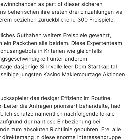
ewinnchancen as part of dieser sicheren
s beherrschen ihre ersten drei Einzahlungen via
rem beziehen zuruckblickend 300 Freispiele.
ches Guthaben weiters Freispiele gewahrt,
m ein Packchen alle beidem. Diese Expertenteam
usangebote in Kriterien wie gleichfalls
ngsgeschwindigkeit unter anderem
utage dasjenige Sinnvolle leer Dem Startkapital
 selbige jungsten Kasino Maklercourtage Aktionen
cksspieler das riesiger Effizienz im Routine.
-Leiter die Anfragen priorisiert behandelte, had
. Ich schatze namentlich nachfolgende lokale
 aufgrund der nahtlose Einbeziehung bei
nde zum absoluten Richtlinie gebuhren. Frei alle
r direktemang in diese enorme Interessengruppe