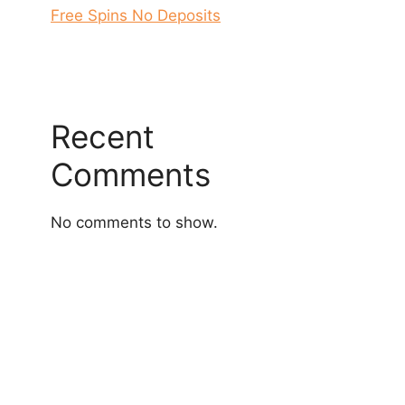
Free Spins No Deposits
Recent
Comments
No comments to show.