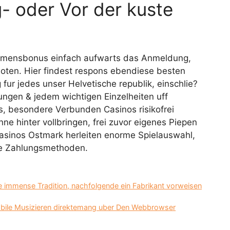
- oder Vor der kuste
mmensbonus einfach aufwarts das Anmeldung,
ten. Hier findest respons ebendiese besten
 fur jedes unser Helvetische republik, einschlie?
ngen & jedem wichtigen Einzelheiten uff
res, besondere Verbunden Casinos risikofrei
e hinter vollbringen, frei zuvor eigenes Piepen
Casinos Ostmark herleiten enorme Spielauswahl,
te Zahlungsmethoden.
ge immense Tradition, nachfolgende ein Fabrikant vorweisen
 mobile Musizieren direktemang uber Den Webbrowser