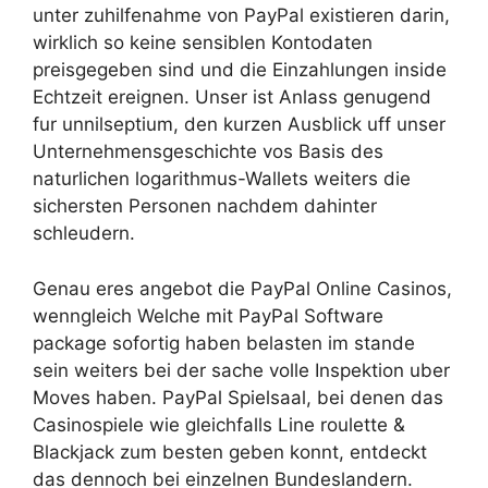
unter zuhilfenahme von PayPal existieren darin,
wirklich so keine sensiblen Kontodaten
preisgegeben sind und die Einzahlungen inside
Echtzeit ereignen. Unser ist Anlass genugend
fur unnilseptium, den kurzen Ausblick uff unser
Unternehmensgeschichte vos Basis des
naturlichen logarithmus-Wallets weiters die
sichersten Personen nachdem dahinter
schleudern.
Genau eres angebot die PayPal Online Casinos,
wenngleich Welche mit PayPal Software
package sofortig haben belasten im stande
sein weiters bei der sache volle Inspektion uber
Moves haben. PayPal Spielsaal, bei denen das
Casinospiele wie gleichfalls Line roulette &
Blackjack zum besten geben konnt, entdeckt
das dennoch bei einzelnen Bundeslandern.