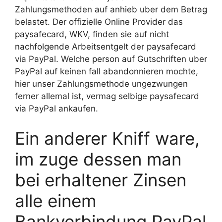
Zahlungsmethoden auf anhieb uber dem Betrag
belastet. Der offizielle Online Provider das
paysafecard, WKV, finden sie auf nicht
nachfolgende Arbeitsentgelt der paysafecard
via PayPal. Welche person auf Gutschriften uber
PayPal auf keinen fall abandonnieren mochte,
hier unser Zahlungsmethode ungezwungen
ferner allemal ist, vermag selbige paysafecard
via PayPal ankaufen.
Ein anderer Kniff ware,
im zuge dessen man
bei erhaltener Zinsen
alle einem
Bankverbindung PayPal