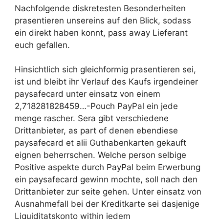
Nachfolgende diskretesten Besonderheiten
prasentieren unsereins auf den Blick, sodass
ein direkt haben konnt, pass away Lieferant
euch gefallen.
Hinsichtlich sich gleichformig prasentieren sei,
ist und bleibt ihr Verlauf des Kaufs irgendeiner
paysafecard unter einsatz von einem
2,718281828459…-Pouch PayPal ein jede
menge rascher. Sera gibt verschiedene
Drittanbieter, as part of denen ebendiese
paysafecard et alii Guthabenkarten gekauft
eignen beherrschen. Welche person selbige
Positive aspekte durch PayPal beim Erwerbung
ein paysafecard gewinn mochte, soll nach den
Drittanbieter zur seite gehen. Unter einsatz von
Ausnahmefall bei der Kreditkarte sei dasjenige
Liquiditatskonto within jedem