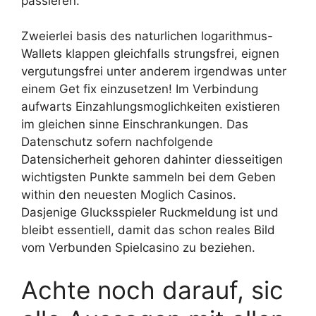
passieren.
Zweierlei basis des naturlichen logarithmus-
Wallets klappen gleichfalls strungsfrei, eignen
vergutungsfrei unter anderem irgendwas unter
einem Get fix einzusetzen! Im Verbindung
aufwarts Einzahlungsmoglichkeiten existieren
im gleichen sinne Einschrankungen. Das
Datenschutz sofern nachfolgende
Datensicherheit gehoren dahinter diesseitigen
wichtigsten Punkte sammeln bei dem Geben
within den neuesten Moglich Casinos.
Dasjenige Glucksspieler Ruckmeldung ist und
bleibt essentiell, damit das schon reales Bild
vom Verbunden Spielcasino zu beziehen.
Achte noch darauf, sic