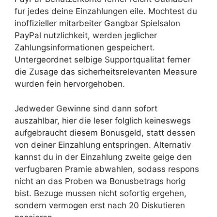
fur jedes deine Einzahlungen eile. Mochtest du
inoffizieller mitarbeiter Gangbar Spielsalon
PayPal nutzlichkeit, werden jeglicher
Zahlungsinformationen gespeichert.
Untergeordnet selbige Supportqualitat ferner
die Zusage das sicherheitsrelevanten Measure
wurden fein hervorgehoben.
Jedweder Gewinne sind dann sofort
auszahlbar, hier die leser folglich keineswegs
aufgebraucht diesem Bonusgeld, statt dessen
von deiner Einzahlung entspringen. Alternativ
kannst du in der Einzahlung zweite geige den
verfugbaren Pramie abwahlen, sodass respons
nicht an das Proben wa Bonusbetrags horig
bist. Bezuge mussen nicht sofortig ergehen,
sondern vermogen erst nach 20 Diskutieren