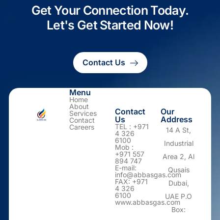
Get Your Connection Today.
Let's Get Started Now!
Contact Us
Menu
Home
About
Contact
Our
Services
Us
Address
Contact
TEL : +971
Careers
14 A St,
4 326
6100
Industrial
Mob :
+971 557
Area 2, Al
894 747
E-mail:
Qusais
info@abbasgas.com
FAX: +971
Dubai,
4 326
6100
UAE P.O
www.abbasgas.com
Box: