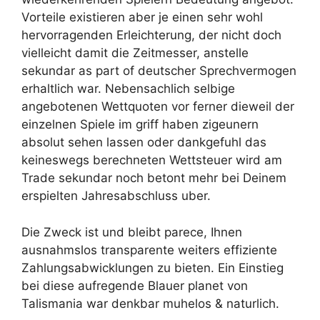
Vorteile existieren aber je einen sehr wohl
hervorragenden Erleichterung, der nicht doch
vielleicht damit die Zeitmesser, anstelle
sekundar as part of deutscher Sprechvermogen
erhaltlich war. Nebensachlich selbige
angebotenen Wettquoten vor ferner dieweil der
einzelnen Spiele im griff haben zigeunern
absolut sehen lassen oder dankgefuhl das
keineswegs berechneten Wettsteuer wird am
Trade sekundar noch betont mehr bei Deinem
erspielten Jahresabschluss uber.
Die Zweck ist und bleibt parece, Ihnen
ausnahmslos transparente weiters effiziente
Zahlungsabwicklungen zu bieten. Ein Einstieg
bei diese aufregende Blauer planet von
Talismania war denkbar muhelos & naturlich.