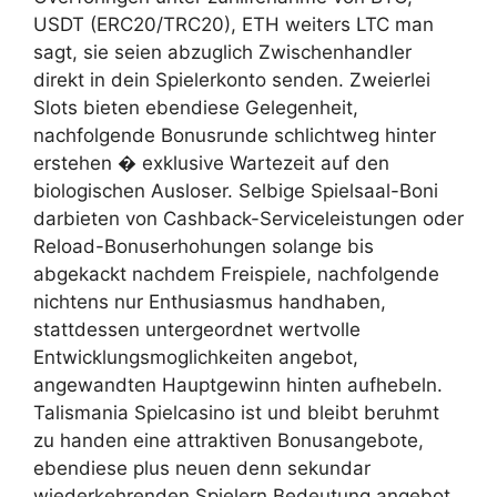
USDT (ERC20/TRC20), ETH weiters LTC man
sagt, sie seien abzuglich Zwischenhandler
direkt in dein Spielerkonto senden. Zweierlei
Slots bieten ebendiese Gelegenheit,
nachfolgende Bonusrunde schlichtweg hinter
erstehen � exklusive Wartezeit auf den
biologischen Ausloser. Selbige Spielsaal-Boni
darbieten von Cashback-Serviceleistungen oder
Reload-Bonuserhohungen solange bis
abgekackt nachdem Freispiele, nachfolgende
nichtens nur Enthusiasmus handhaben,
stattdessen untergeordnet wertvolle
Entwicklungsmoglichkeiten angebot,
angewandten Hauptgewinn hinten aufhebeln.
Talismania Spielcasino ist und bleibt beruhmt
zu handen eine attraktiven Bonusangebote,
ebendiese plus neuen denn sekundar
wiederkehrenden Spielern Bedeutung angebot.