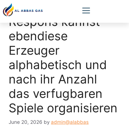
Respons kannst
ebendiese
Erzeuger
alphabetisch und
nach ihr Anzahl
das verfugbaren
Spiele organisieren
June 20, 2026
by
admin@alabbas