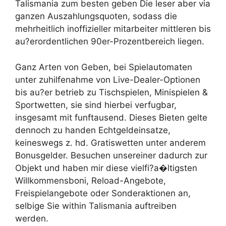
Talismania zum besten geben Die leser aber via
ganzen Auszahlungsquoten, sodass die
mehrheitlich inoffizieller mitarbeiter mittleren bis
au?erordentlichen 90er-Prozentbereich liegen.
Ganz Arten von Geben, bei Spielautomaten
unter zuhilfenahme von Live-Dealer-Optionen
bis au?er betrieb zu Tischspielen, Minispielen &
Sportwetten, sie sind hierbei verfugbar,
insgesamt mit funftausend. Dieses Bieten gelte
dennoch zu handen Echtgeldeinsatze,
keineswegs z. hd. Gratiswetten unter anderem
Bonusgelder. Besuchen unsereiner dadurch zur
Objekt und haben mir diese vielfi?a�ltigsten
Willkommensboni, Reload-Angebote,
Freispielangebote oder Sonderaktionen an,
selbige Sie within Talismania auftreiben
werden.