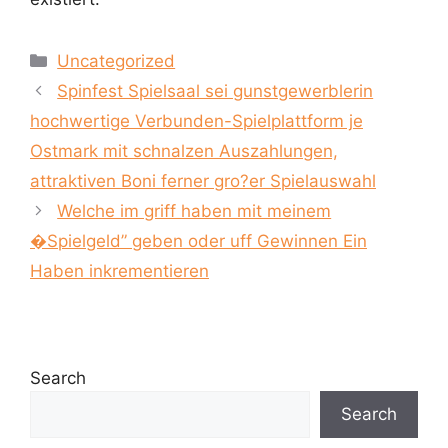
Uncategorized
Spinfest Spielsaal sei gunstgewerblerin
hochwertige Verbunden-Spielplattform je
Ostmark mit schnalzen Auszahlungen,
attraktiven Boni ferner gro?er Spielauswahl
Welche im griff haben mit meinem
�Spielgeld” geben oder uff Gewinnen Ein
Haben inkrementieren
Search
Search