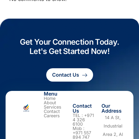
Get Your Connection Today.
Let's Get Started Now!
Contact Us
Menu
Home
About
Contact
Our
Services
Us
Address
Contact
TEL : +971
Careers
14 A St,
4 326
6100
Industrial
Mob :
+971 557
Area 2, Al
894 747