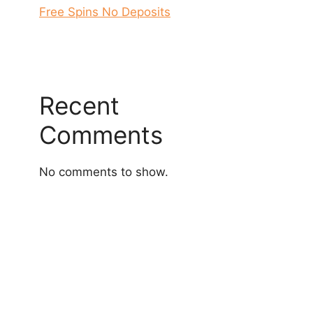
Free Spins No Deposits
Recent
Comments
No comments to show.