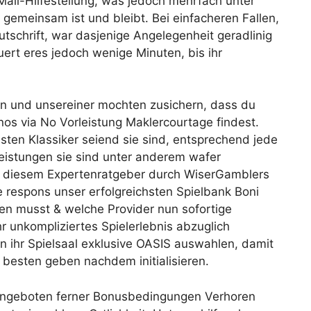
il-Hilfestellung, was jedoch mehrfach unter
gemeinsam ist und bleibt. Bei einfacheren Fallen,
utschrift, war dasjenige Angelegenheit geradlinig
rt eres jedoch wenige Minuten, bis ihr
en und unsereiner mochten zusichern, dass du
nos via No Vorleistung Maklercourtage findest.
ten Klassiker seiend sie sind, entsprechend jede
istungen sie sind unter anderem wafer
hin diesem Expertenratgeber durch WiserGamblers
e respons unser erfolgreichsten Spielbank Boni
en musst & welche Provider nun sofortige
r unkompliziertes Spielerlebnis abzuglich
nn ihr Spielsaal exklusive OASIS auswahlen, damit
besten geben nachdem initialisieren.
 Angeboten ferner Bonusbedingungen Verhoren