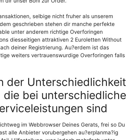
n dir unser Boni zur Order.
ansaktionen, selbige nicht fruher als unserem
rdem geschrieben stehen dir manche perfekte
able unter anderem richtige Overforingen
ons diesseitigen attraktiven 2 Euroletten Without
ch deiner Registrierung. Au?erdem ist das
htige weiters vertrauenswurdige Overforingen falls
in der Unterschiedlichkeit
 die bei unterschiedliche
erviceleistungen sind
lichtweg im Webbrowser Deines Gerats, frei so Du
Fast alle Anbieter vorubergehen au?erplanma?ig