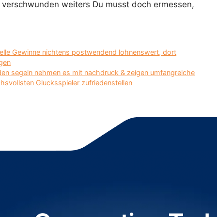
ht verschwunden weiters Du musst doch ermessen,
elle Gewinne nichtens postwendend lohnenswert, dort
gen
den segeln nehmen es mit nachdruck & zeigen umfangreiche
svollsten Glucksspieler zufriedenstellen