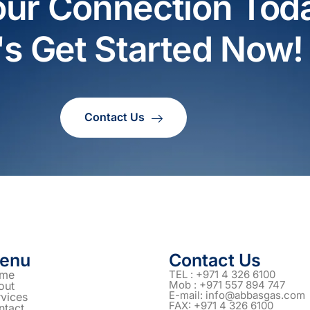
our Connection Tod
's Get Started Now!
Contact Us
enu
Contact Us
me
TEL : +971 4 326 6100
Mob : +971 557 894 747
out
E-mail: info@abbasgas.com
rvices
FAX: +971 4 326 6100
ntact