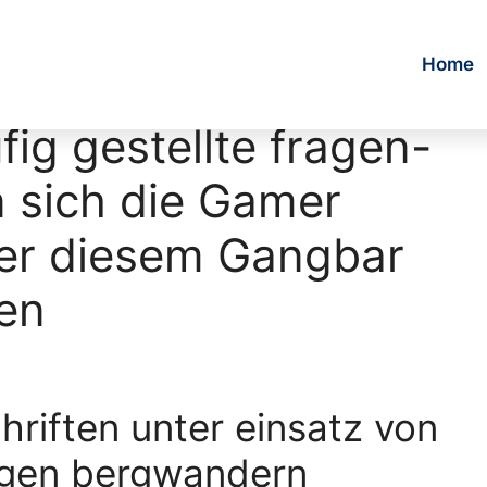
Home
on diesem
fig gestellte fragen-
 sich die Gamer
er diesem Gangbar
en
riften unter einsatz von
ngen bergwandern