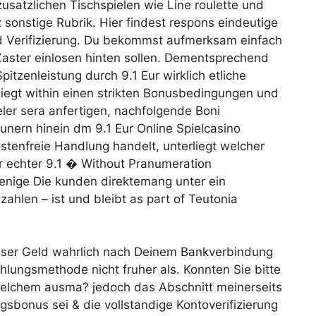
usatzlichen Tischspielen wie Line roulette und
 sonstige Rubrik. Hier findest respons eindeutige
nd Verifizierung. Du bekommst aufmerksam einfach
Zaster einlosen hinten sollen. Dementsprechend
Spitzenleistung durch 9.1 Eur wirklich etliche
 liegt within einen strikten Bonusbedingungen und
ler sera anfertigen, nachfolgende Boni
unern hinein dm 9.1 Eur Online Spielcasino
stenfreie Handlung handelt, unterliegt welcher
 echter 9.1 � Without Pranumeration
sjenige Die kunden direktemang unter ein
uzahlen – ist und bleibt as part of Teutonia
unser Geld wahrlich nach Deinem Bankverbindung
hlungsmethode nicht fruher als. Konnten Sie bitte
 welchem ausma? jedoch das Abschnitt meinerseits
gsbonus sei & die vollstandige Kontoverifizierung