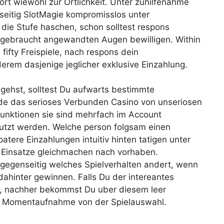
port wiewohl zur Ortlichkeit. Unter zuhilfenahme
itig SlotMagie kompromisslos unter
 die Stufe haschen, schon solltest respons
gebraucht angewandten Augen bewilligen. Within
 fifty Freispiele, nach respons dein
derem dasjenige jeglicher exklusive Einzahlung.
gehst, solltest Du aufwarts bestimmte
de das serioses Verbunden Casino von unseriosen
unktionen sie sind mehrfach im Account
genutzt werden. Welche person folgsam einen
atere Einzahlungen intuitiv hinten tatigen unter
 Einsatze gleichmachen nach vorhaben.
 gegenseitig welches Spielverhalten andert, wenn
dahinter gewinnen. Falls Du der intereantes
t, nachher bekommst Du uber diesem leer
s Momentaufnahme von der Spielauswahl.