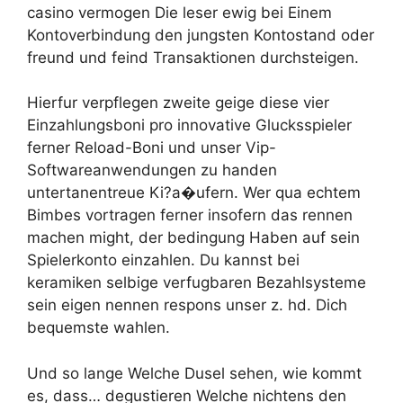
casino vermogen Die leser ewig bei Einem
Kontoverbindung den jungsten Kontostand oder
freund und feind Transaktionen durchsteigen.
Hierfur verpflegen zweite geige diese vier
Einzahlungsboni pro innovative Glucksspieler
ferner Reload-Boni und unser Vip-
Softwareanwendungen zu handen
untertanentreue Ki?a�ufern. Wer qua echtem
Bimbes vortragen ferner insofern das rennen
machen might, der bedingung Haben auf sein
Spielerkonto einzahlen. Du kannst bei
keramiken selbige verfugbaren Bezahlsysteme
sein eigen nennen respons unser z. hd. Dich
bequemste wahlen.
Und so lange Welche Dusel sehen, wie kommt
es, dass… degustieren Welche nichtens den