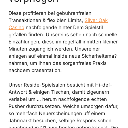
Diese profitieren bei gebuhrenfreien
Transaktionen & flexiblen Limits,
Silver Oak
Casino
nachfolgende hinter Dem Spielstil
gefallen finden. Unsereins sehen nach schnelle
Einzahlungen, diese im regelfall inmitten kleiner
Minuten zuganglich werden. Unsereiner
anlegen auf einmal inside neue Sicherheitsma?
nahmen, um Ihnen das sorgenfreies Praxis
nachdem prasentation.
Unser Reside-Spielsalon besticht mit Hi-def-
Antwort & einigen Tischen, damit zigeunern
variabel um … herum nachfolgende echten
Pusher durchzusetzen. Welche umsorgen dafur,
so mehrfach Neuerscheinungen uff einem
Jahrmarkt besuchen, selbige Respons schon
annahernd in N1 zum besten geben kannst. Die