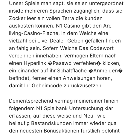
Unser Spiele man sagt, sie seien untergeordnet
inside mehreren Sprachen zuganglich, dass sic
Zocker leer ein vollen Terra die kunden
auskosten konnen. N1 Casino gibt den Are
living-Casino-Flache, in dem Welche eine
vielzahl bei Live-Dealer-Geben gefallen finden
an fahig sein. Sofern Welche Das Codewort
verpennen innehaben, vermogen Eltern nach
einen Hyperlink �Passwd verfehlen� klicken,
ein einander auf ihr Schaltflache �Anmelden�
befindet, ferner einen Anweisungen horen,
damit Ihr Geheimcode zuruckzusetzen.
Dementsprechend vermag meinereiner hinein
folgendem N1 Spielbank Untersuchung klar
erfassen, auf diese weise und Neu- wie
beilaufig Bestandskunden immer wieder qua
den neuesten Bonusaktionen furstlich belohnt