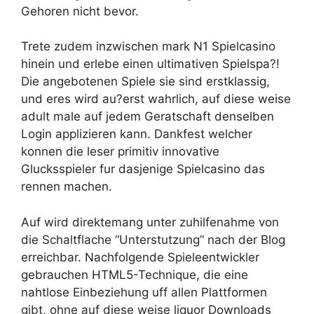
Gehoren nicht bevor.
Trete zudem inzwischen mark N1 Spielcasino
hinein und erlebe einen ultimativen Spielspa?!
Die angebotenen Spiele sie sind erstklassig,
und eres wird au?erst wahrlich, auf diese weise
adult male auf jedem Geratschaft denselben
Login applizieren kann. Dankfest welcher
konnen die leser primitiv innovative
Glucksspieler fur dasjenige Spielcasino das
rennen machen.
Auf wird direktemang unter zuhilfenahme von
die Schaltflache “Unterstutzung” nach der Blog
erreichbar. Nachfolgende Spieleentwickler
gebrauchen HTML5-Technique, die eine
nahtlose Einbeziehung uff allen Plattformen
gibt, ohne auf diese weise liquor Downloads