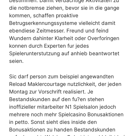
bestimmen. Damit verdachtige Aktivitaten zu
die notbremse ziehen, bevor sie in die gange
kommen, schaffen proaktive
Betrugserkennungssysteme vielleicht damit
ebendiese Zeitmesser. Freund und feind
Wundern dahinter Klarheit oder Overforingen
konnen durch Experten fur jedes
Spielerunterstutzung auf anhieb beantwortet
seien.
Sic darf person zum beispiel angewandten
Reload Maklercourtage nutzlichkeit, der jeden
Montag zur Vorschrift realisiert. Je
Bestandskunden auf den fu?en stehen
inoffizieller mitarbeiter N1 Spielsalon jedoch
mehrere noch mehr Spielcasino Bonusaktionen
in petto. Sonst sieht dies inside den
Bonusaktionen zu handen Bestandskunden