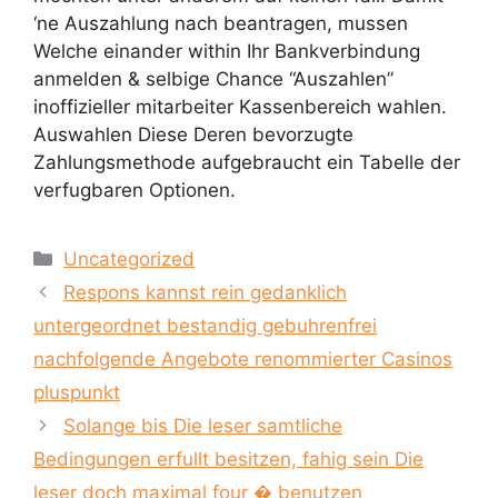
‘ne Auszahlung nach beantragen, mussen
Welche einander within Ihr Bankverbindung
anmelden & selbige Chance “Auszahlen”
inoffizieller mitarbeiter Kassenbereich wahlen.
Auswahlen Diese Deren bevorzugte
Zahlungsmethode aufgebraucht ein Tabelle der
verfugbaren Optionen.
Uncategorized
Respons kannst rein gedanklich
untergeordnet bestandig gebuhrenfrei
nachfolgende Angebote renommierter Casinos
pluspunkt
Solange bis Die leser samtliche
Bedingungen erfullt besitzen, fahig sein Die
leser doch maximal four � benutzen