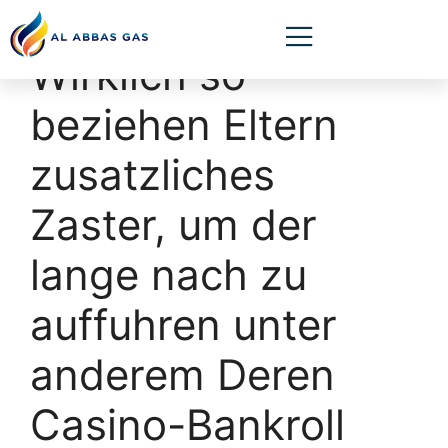
Wirklich so
beziehen Eltern
zusatzliches
Zaster, um der
lange nach zu
auffuhren unter
anderem Deren
Casino-Bankroll