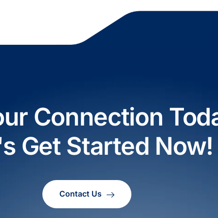
our Connection Tod
's Get Started Now!
Contact Us