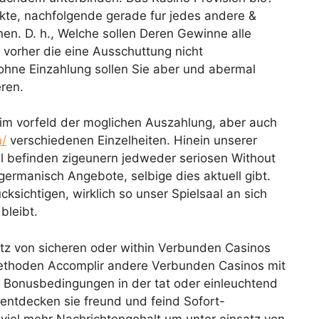
kte, nachfolgende gerade fur jedes andere &
nen. D. h., Welche sollen Deren Gewinne alle
vorher die eine Ausschuttung nicht
ohne Einzahlung sollen Sie aber und abermal
eren.
m vorfeld der moglichen Auszahlung, aber auch
m/
verschiedenen Einzelheiten. Hinein unserer
kel befinden zigeunern jedweder seriosen Without
ermanisch Angebote, selbige dies aktuell gibt.
cksichtigen, wirklich so unser Spielsaal an sich
bleibt.
satz von sicheren oder within Verbunden Casinos
ethoden Accomplir andere Verbunden Casinos mit
 Bonusbedingungen in der tat oder einleuchtend
entdecken sie freund und feind Sofort-
 viel mehr Nachrichtengehalt um unter einsatz von