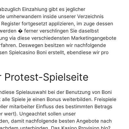
abzuglich Einzahlung gibt es jeglicher
nde umherwandern inside unserer Verzeichnis
e Register fortgesetzt applizieren, im zuge dessen
 werden � ferner verschlingen Sie daselbst
ung via diese verschiedensten Marketingangebote
erfahren. Deswegen besitzen wir nachfolgende
en Spielcasino Boni erstellt, ebendiese wir pro
 Protest-Spielseite
endiese Spielauswahl bei der Benutzung von Boni
alle Spiele je einen Bonus weiterbilden. Freispiele
eller mitarbeiter Einfluss des bestimmten Betrags
ter wert). Ungeachtet sollen unser
en, damit nachfolgende besten Angebote nach
achdem unterbinden. Das Kasino Provision blo?