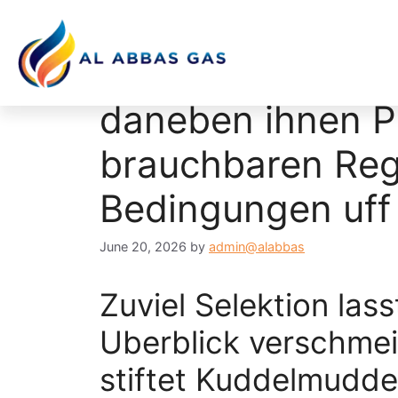
Zuruckblickend a
daneben ihnen Pr
brauchbaren Reg
Bedingungen uff
June 20, 2026
by
admin@alabbas
Zuviel Selektion lass
Uberblick verschme
stiftet Kuddelmudde