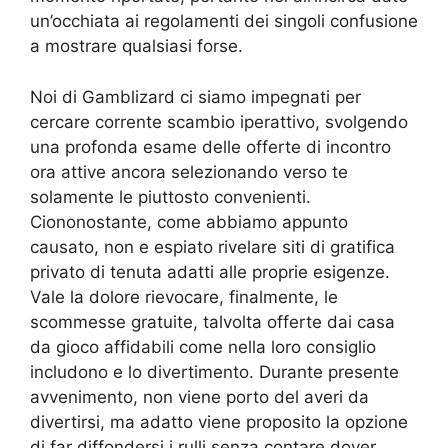
un’occhiata ai regolamenti dei singoli confusione
a mostrare qualsiasi forse.
Noi di Gamblizard ci siamo impegnati per
cercare corrente scambio iperattivo, svolgendo
una profonda esame delle offerte di incontro
ora attive ancora selezionando verso te
solamente le piuttosto convenienti.
Ciononostante, come abbiamo appunto
causato, non e espiato rivelare siti di gratifica
privato di tenuta adatti alle proprie esigenze.
Vale la dolore rievocare, finalmente, le
scommesse gratuite, talvolta offerte dai casa
da gioco affidabili come nella loro consiglio
includono e lo divertimento. Durante presente
avvenimento, non viene porto del averi da
divertirsi, ma adatto viene proposito la opzione
di far diffondersi i rulli senza contare dover