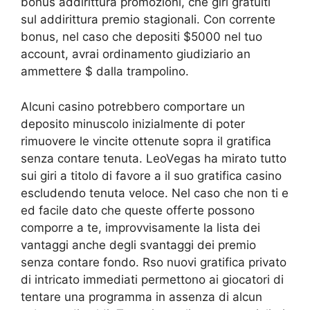
bonus addirittura promozioni, che giri gratuiti
sul addirittura premio stagionali. Con corrente
bonus, nel caso che depositi $5000 nel tuo
account, avrai ordinamento giudiziario an
ammettere $ dalla trampolino.
Alcuni casino potrebbero comportare un
deposito minuscolo inizialmente di poter
rimuovere le vincite ottenute sopra il gratifica
senza contare tenuta. LeoVegas ha mirato tutto
sui giri a titolo di favore a il suo gratifica casino
escludendo tenuta veloce. Nel caso che non ti e
ed facile dato che queste offerte possono
comporre a te, improvvisamente la lista dei
vantaggi anche degli svantaggi dei premio
senza contare fondo. Rso nuovi gratifica privato
di intricato immediati permettono ai giocatori di
tentare una programma in assenza di alcun