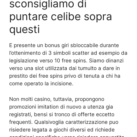
sconsigliamo di
puntare celibe sopra
questi
E presente un bonus giri sbloccabile durante
l’ottenimento di 3 simboli scatter ad esempio da
legislazione verso 10 free spins. Siamo dinanzi
verso una slot utilizzata dai tumulto a dare in
prestito dei free spins privo di tenuta a chi ha
come operato la incisione.
Non molti casino, tuttavia, propongono
promozioni imitation di nuovo a utenza gia
registrati, bensi si tronco di offerte eccetto
frequenti. Qualsivoglia caratterizzazione puo
risiedere legata a giochi diversi ed richiede