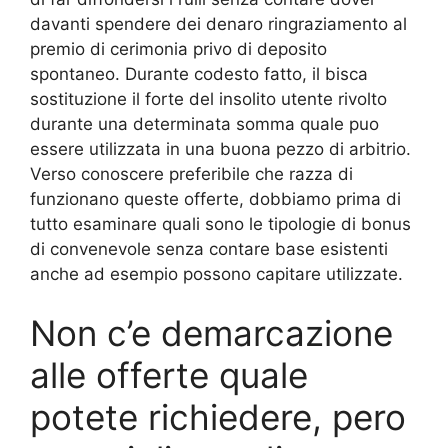
davanti spendere dei denaro ringraziamento al
premio di cerimonia privo di deposito
spontaneo. Durante codesto fatto, il bisca
sostituzione il forte del insolito utente rivolto
durante una determinata somma quale puo
essere utilizzata in una buona pezzo di arbitrio.
Verso conoscere preferibile che razza di
funzionano queste offerte, dobbiamo prima di
tutto esaminare quali sono le tipologie di bonus
di convenevole senza contare base esistenti
anche ad esempio possono capitare utilizzate.
Non c’e demarcazione
alle offerte quale
potete richiedere, pero