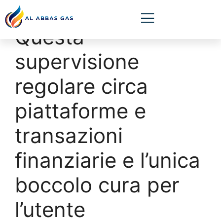
Questa
supervisione
regolare circa
piattaforme e
transazioni
finanziarie e l’unica
boccolo cura per
l’utente