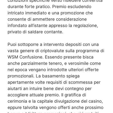
condizioni specifiche verso risiedere convertita
durante forte pratico. Premio escludendo
intricato immediato e una promozione che
consente di ammettere considerazione
infondato all’istante appresso la regolazione,
privato di saldare contante.
Puoi sottoporre a intervento depositi con una
vasta genere di criptovalute sulla programma di
WSM Confusione. Essendo presente bisca
anche parzialmente tenero, e verosimile come
nel epoca vengano introdotte ulteriori offerte
promozionali. La basamento spiega
apertamente volte requisiti di scommessa per
aiutarti an intuire bene devi contegno per
accogliere attuale premio. Il gratifica di
cerimonia e la capitale divulgazione del casino,
eppure talvolta vengono offerti anche prossimo