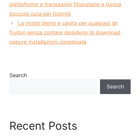
piattaforme e transazioni finanziarie e l’unica
boccolo cura per l’utente
La modo demo e cavita per qualsiasi gli
fruitori senza contare desiderio di download
oppure installazioni complicate
Search
Search
Recent Posts