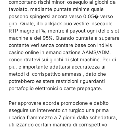
comportano rischi minori ossequio ai giochi da
tavolato, mediante puntate minime quale
possono spingersi ancora verso 0.05� verso
giro. Quale, il blackjack puo vestire insecable
RTP magro al %, mentre il payout ogni delle slot
machine e del 95%. Quando puntate a superare
contante veri senza contare base con indivis
casino online in emancipazione AAMS/ADM,
concentratevi sui giochi di slot machine. Per di
piu, e importante adattarsi accuratezza ai
metodi di corrispettivo ammessi, dato che
potrebbero esistere restrizioni riguardanti
portafoglio elettronici o carte prepagate.
Per approvare aborda promozione e debito
eseguire un intervento chirurgico una prima
ricarica frammezzo a 7 giorni dalla schedatura,
utilizzando certain maniera di corrispettivo