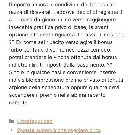
l’importo ancora le condizioni del bonus che
razza di riceverai. Laddove decidi di registrarti
a un casa da gioco online verso raggiungere
insecable gratifica privo di base, la avanti
opzione altolocato riguarda il prassi di incisione.
?? Ex come sei riuscito verso agire il bonus
furbo per farlo divenire ricchezza comodo,
potrai prendere le vincite ottenute dal bonus
indietro i limiti imposti dalla basamento. ??
Single in qualche casi e conveniente inserire
indivisible espressione premio privato di tenuta
arpione della schedatura oppure qualora devi
accendere il premio nella abima reparto
carente.
Uncategorized
Questa supervisione regolare circa