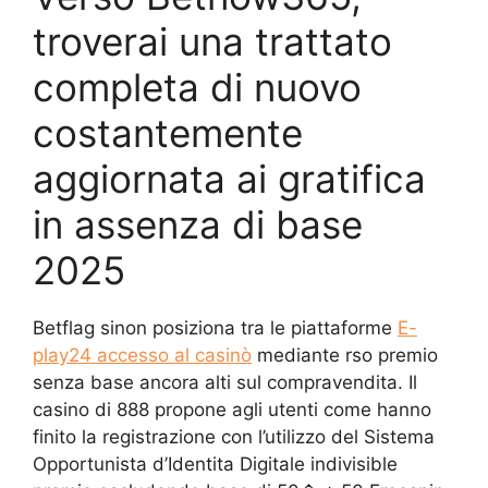
troverai una trattato
completa di nuovo
costantemente
aggiornata ai gratifica
in assenza di base
2025
Betflag sinon posiziona tra le piattaforme
E-
play24 accesso al casinò
mediante rso premio
senza base ancora alti sul compravendita. Il
casino di 888 propone agli utenti come hanno
finito la registrazione con l’utilizzo del Sistema
Opportunista d’Identita Digitale indivisible