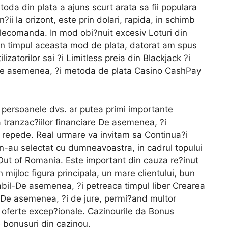
oda din plata a ajuns scurt arata sa fii populara
n?ii la orizont, este prin dolari, rapida, in schimb
elecomanda. In mod obi?nuit excesiv Loturi din
 in timpul aceasta mod de plata, datorat am spus
izatorilor sai ?i Limitless preia din Blackjack ?i
e De asemenea, ?i metoda de plata Casino CashPay
 persoanele dvs. ar putea primi importante
a tranzac?iilor financiare De asemenea, ?i
te repede. Real urmare va invitam sa Continua?i
 un-au selectat cu dumneavoastra, in cadrul topului
Out of Romania. Este important din cauza re?inut
 mijloc figura principala, un mare clientului, bun
pabil-De asemenea, ?i petreaca timpul liber Crearea
at De asemenea, ?i de jure, permi?and multor
?i oferte excep?ionale. Cazinourile da Bonus
 bonusuri din cazinou.