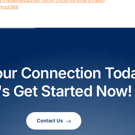
fi reglementata din ONJN, Oficiul Na?ional la Pariuri
evhod.986
our Connection Tod
's Get Started Now!
Contact Us