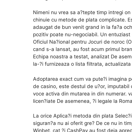
Nimeni nu vrea sa a?tepte timp intregi on 
chinuie cu metode de plata complicate. E
adaugat de bun venit grand in la fa?a ochilo
pozitiv poate nu-negociabil. Un entuziast
Oficiul Na?ional pentru Jocuri de noroc (
cand s-a lansat, au fost acum primul brand
Echipa noastra a testat, analizat De aseme
la-?i furnizeaza o lista filtrata, actualizat
Adoptarea exact cum va pute?i imagina pe
de casino, este destul de u?or, imputabil
voce activa din mutarea in din numerar. va
licen?iate De asemenea, ?i legale la Roma
La orice Aplica?i metoda din plata Selec?
siguran?a nu ai oferit gre? De ce nu in ti
Winbet, cat ?i CashPay au fost deja aprec