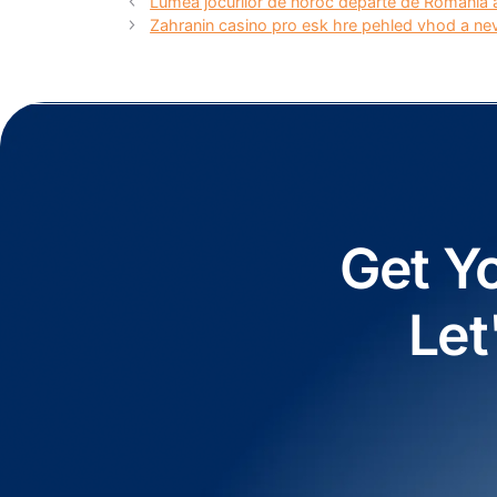
Lumea jocurilor de noroc departe de Romania a 
Zahranin casino pro esk hre pehled vhod a n
Get Y
Let