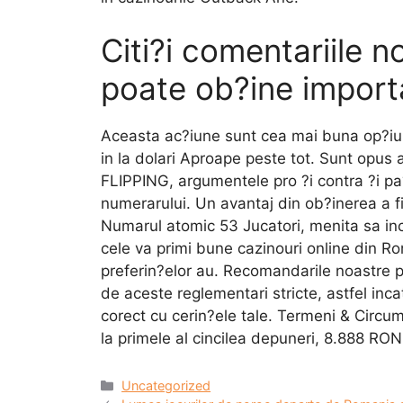
Citi?i comentariile n
poate ob?ine importa
Aceasta ac?iune sunt cea mai buna op?iun
in la dolari Aproape peste tot. Sunt opus 
FLIPPING, argumentele pro ?i contra ?i pa?
numerarului. Un avantaj din ob?inerea a fi 
Numarul atomic 53 Jucatori, menita sa incu
cele va primi bune cazinouri online din R
preferin?elor au. Recomandarile noastre p
de aceste reglementari stricte, astfel inca
corect cu cerin?ele tale. Termeni & Circum
la primele al cincilea depuneri, 8.888 RO
Uncategorized