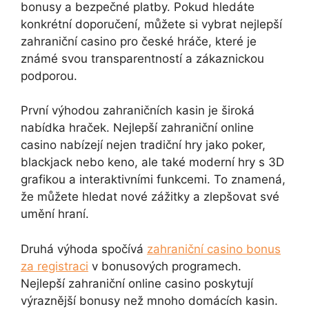
bonusy a bezpečné platby. Pokud hledáte
konkrétní doporučení, můžete si vybrat nejlepší
zahraniční casino pro české hráče, které je
známé svou transparentností a zákaznickou
podporou.
První výhodou zahraničních kasin je široká
nabídka hraček. Nejlepší zahraniční online
casino nabízejí nejen tradiční hry jako poker,
blackjack nebo keno, ale také moderní hry s 3D
grafikou a interaktivními funkcemi. To znamená,
že můžete hledat nové zážitky a zlepšovat své
umění hraní.
Druhá výhoda spočívá
zahraniční casino bonus
za registraci
v bonusových programech.
Nejlepší zahraniční online casino poskytují
výraznější bonusy než mnoho domácích kasin.