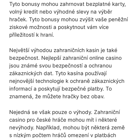
Tyto bonusy mohou zahrnovat bezplatné karty,
volný kredit nebo výhodné slevy na výběr
hraček. Tyto bonusy mohou zvýšit vaše peněžní
ziskové možnosti a poskytnout vám více
příležitostí k hraní.
Největší výhodou zahraničních kasin je také
bezpečnost. Nejlepší zahraniční online casino
jsou známé svou bezpečností a ochranou
zákaznických dat. Tyto kasína používají
nejnovější technologie k ochraně zákaznických
informací a poskytují bezpečné platby. To
znamená, že můžete hračky bez obav.
Nejedná se však pouze o výhody. Zahraniční
casino pro české hráče mohou mít i některé
nevýhody. Například, mohou být některá země
s nízkým počtem hráčů omezení v platbách