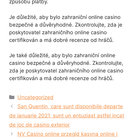
způsobu platby.
Je důležité, aby bylo zahraniční online casino
bezpečné a důvěryhodné. Zkontrolujte, zda je
poskytovatel zahraničního online casino
certifikován a má dobré recenze od hráčů.
Je také důležité, aby bylo zahraniční online
casino bezpečné a důvěryhodné. Zkontrolujte,
zda je poskytovatel zahraničního online casino
certifikován a má dobré recenze od hráčů.
Uncategorized
San Quentin, care sunt disponibile departe
de ianuarie 2021, sunt un entuziast astfel incat
de joc de casino exterior
NV Casino online przegld kasyna online i