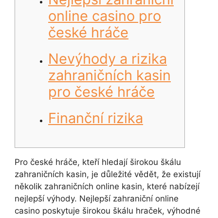
online casino pro
české hráče
Nevýhody a rizika
zahraničních kasin
pro české hráče
Finanční rizika
Pro české hráče, kteří hledají širokou škálu
zahraničních kasin, je důležité vědět, že existují
několik zahraničních online kasin, které nabízejí
nejlepší výhody. Nejlepší zahraniční online
casino poskytuje širokou škálu hraček, výhodné