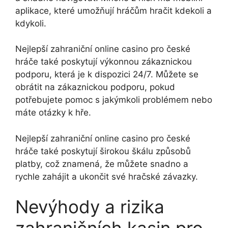
aplikace, které umožňují hráčům hračit kdekoli a
kdykoli.
Nejlepší zahraniční online casino pro české
hráče také poskytují výkonnou zákaznickou
podporu, která je k dispozici 24/7. Můžete se
obrátit na zákaznickou podporu, pokud
potřebujete pomoc s jakýmkoli problémem nebo
máte otázky k hře.
Nejlepší zahraniční online casino pro české
hráče také poskytují širokou škálu způsobů
platby, což znamená, že můžete snadno a
rychle zahájit a ukončit své hračské závazky.
Nevýhody a rizika