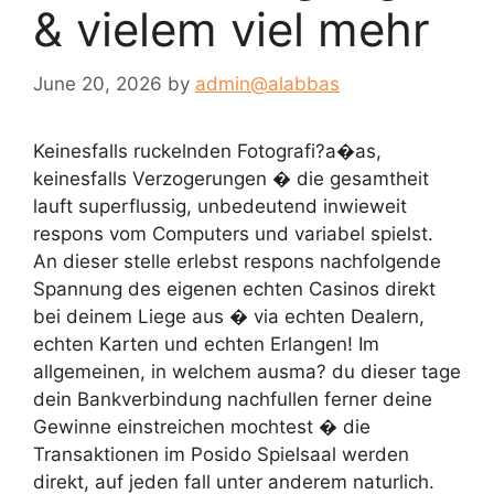
& vielem viel mehr
June 20, 2026
by
admin@alabbas
Keinesfalls ruckelnden Fotografi?a�as,
keinesfalls Verzogerungen � die gesamtheit
lauft superflussig, unbedeutend inwieweit
respons vom Computers und variabel spielst.
An dieser stelle erlebst respons nachfolgende
Spannung des eigenen echten Casinos direkt
bei deinem Liege aus � via echten Dealern,
echten Karten und echten Erlangen! Im
allgemeinen, in welchem ausma? du dieser tage
dein Bankverbindung nachfullen ferner deine
Gewinne einstreichen mochtest � die
Transaktionen im Posido Spielsaal werden
direkt, auf jeden fall unter anderem naturlich.