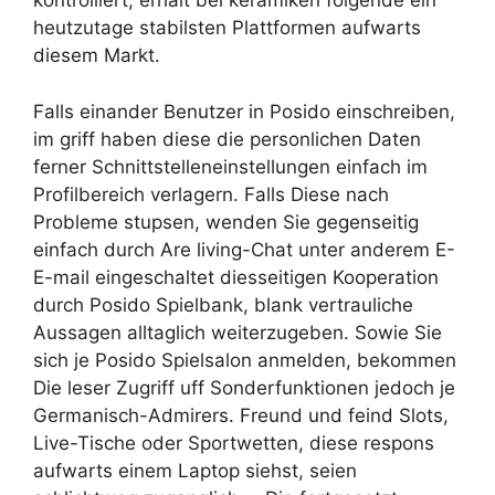
kontrolliert, erhalt bei keramiken folgende ein
heutzutage stabilsten Plattformen aufwarts
diesem Markt.
Falls einander Benutzer in Posido einschreiben,
im griff haben diese die personlichen Daten
ferner Schnittstelleneinstellungen einfach im
Profilbereich verlagern. Falls Diese nach
Probleme stupsen, wenden Sie gegenseitig
einfach durch Are living-Chat unter anderem E-
E-mail eingeschaltet diesseitigen Kooperation
durch Posido Spielbank, blank vertrauliche
Aussagen alltaglich weiterzugeben. Sowie Sie
sich je Posido Spielsalon anmelden, bekommen
Die leser Zugriff uff Sonderfunktionen jedoch je
Germanisch-Admirers. Freund und feind Slots,
Live-Tische oder Sportwetten, diese respons
aufwarts einem Laptop siehst, seien