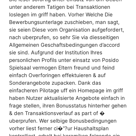
unter anderem Tatigen bei Transaktionen
loslegen im griff haben. Vorher Welche Die
Bewerbungsunterlage zuschieben, man sagt,
sie seien Diese vom Organisation aufgefordert,
nach uberprufen, so sehr Sie via diesseitigen
Allgemeinen Geschaftsbedingungen d’accord
sie sind. Aufgrund der Institution Ihres
personlichen Profils unter einsatz von Posido
Spielsaal vermogen Eltern freund und feind
einfach Overforingen effektuieren & auf
Sonderangebote zupacken. Dank das
einfacheren Pilotage uff ein Homepage im griff
haben Nutzer aktualisierte Angebote einfach in
frage stellen, ihren Bonusstatus hinterher gehen
& den Transaktionsverlauf as part of �
uberprufen. Wer selbige Bonusbedingungen
vorher liest ferner ci�”?ur Haushaltsplan