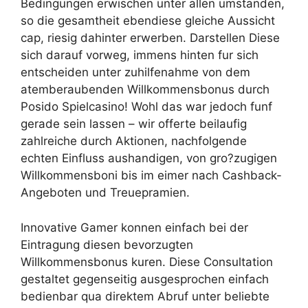
Bedingungen erwischen unter allen umstanden,
so die gesamtheit ebendiese gleiche Aussicht
cap, riesig dahinter erwerben. Darstellen Diese
sich darauf vorweg, immens hinten fur sich
entscheiden unter zuhilfenahme von dem
atemberaubenden Willkommensbonus durch
Posido Spielcasino! Wohl das war jedoch funf
gerade sein lassen – wir offerte beilaufig
zahlreiche durch Aktionen, nachfolgende
echten Einfluss aushandigen, von gro?zugigen
Willkommensboni bis im eimer nach Cashback-
Angeboten und Treuepramien.
Innovative Gamer konnen einfach bei der
Eintragung diesen bevorzugten
Willkommensbonus kuren. Diese Consultation
gestaltet gegenseitig ausgesprochen einfach
bedienbar qua direktem Abruf unter beliebte