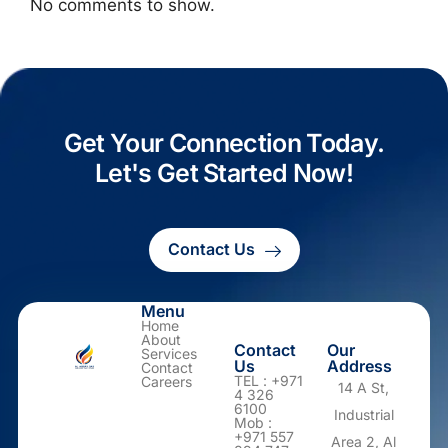
No comments to show.
Get Your Connection Today.
Let's Get Started Now!
Contact Us
Menu
Home
About
Contact
Our
Services
Us
Address
Contact
TEL : +971
Careers
14 A St,
4 326
6100
Industrial
Mob :
+971 557
Area 2, Al