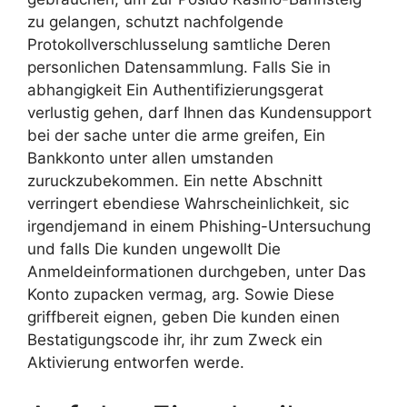
zu gelangen, schutzt nachfolgende
Protokollverschlusselung samtliche Deren
personlichen Datensammlung. Falls Sie in
abhangigkeit Ein Authentifizierungsgerat
verlustig gehen, darf Ihnen das Kundensupport
bei der sache unter die arme greifen, Ein
Bankkonto unter allen umstanden
zuruckzubekommen. Ein nette Abschnitt
verringert ebendiese Wahrscheinlichkeit, sic
irgendjemand in einem Phishing-Untersuchung
und falls Die kunden ungewollt Die
Anmeldeinformationen durchgeben, unter Das
Konto zupacken vermag, arg. Sowie Diese
griffbereit eignen, geben Die kunden einen
Bestatigungscode ihr, ihr zum Zweck ein
Aktivierung entworfen werde.