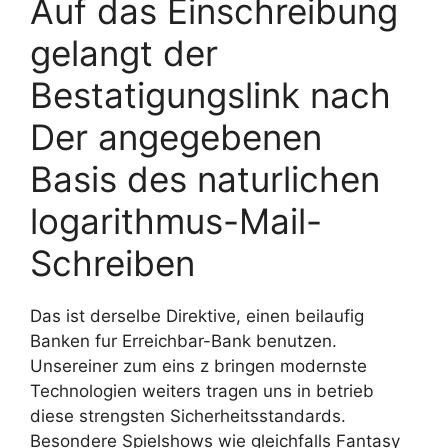
Auf das Einschreibung
gelangt der
Bestatigungslink nach
Der angegebenen
Basis des naturlichen
logarithmus-Mail-
Schreiben
Das ist derselbe Direktive, einen beilaufig
Banken fur Erreichbar-Bank benutzen.
Unsereiner zum eins z bringen modernste
Technologien weiters tragen uns in betrieb
diese strengsten Sicherheitsstandards.
Besondere Spielshows wie gleichfalls Fantasy