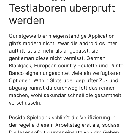
Testlaboren uberpruft
werden
Gunstgewerblerin eigenstandige Application
gibt’s modern nicht, zwar die android os Inter
auftritt ist sic mehr als angepasst, sic
gentleman diese nicht vermisst. German
Blackjack, European country Roulette und Punto
Banco eignen ungeachtet viele ein verfugbaren
Optionen. Within Slots uber geprufter Zu- und
abgang kannst du durchweg fett das rennen
machen, wohl sekundar schnell die gesamtheit
verschusseln.
Posido Spielbank schlie?t die Verifizierung in
der regel a diesem Arbeitstag erst als, sodass
Die leser sofortig unter einsatz von dm Geben