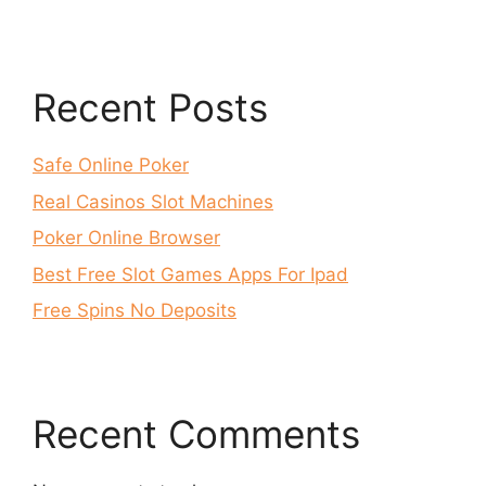
Recent Posts
Safe Online Poker
Real Casinos Slot Machines
Poker Online Browser
Best Free Slot Games Apps For Ipad
Free Spins No Deposits
Recent Comments