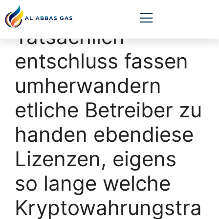
Tatsachlich
entschluss fassen
umherwandern
etliche Betreiber zu
handen ebendiese
Lizenzen, eigens
so lange welche
Kryptowahrungstra