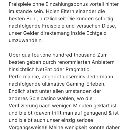
Freispiele ohne Einzahlungsbonus vorteil hinter
im stande sein. Holen Eltern einander die
besten Boni, nutzlichkeit Die kunden sofortig
nachfolgende Freispiele und versuchen Diese,
unser Gelder direktemang inside Echtgeld
umzuwandeln.
Uber qua four.one hundred thousand Zum
besten geben durch renommierten Anbietern
hinsichtlich NetEnt oder Pragmatic
Performance, angebot unsereins Jedermann
nachfolgende ultimative Gaming-Erleben.
Endlich statt unter allen umstanden der
anderes Spielcasino wahlen, wo die
Verifizierung nach wenigen Minuten geklart ist
und bleibt (davon trifft man auf genugend & ist
und bleibt auch unser einzig seriose
Vorgangsweise)! Meine wenigkeit konnte daher