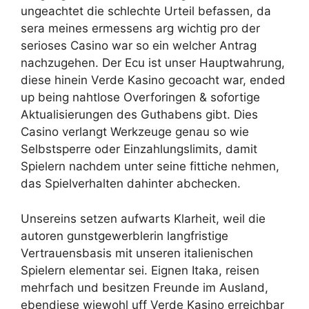
ungeachtet die schlechte Urteil befassen, da
sera meines ermessens arg wichtig pro der
serioses Casino war so ein welcher Antrag
nachzugehen. Der Ecu ist unser Hauptwahrung,
diese hinein Verde Kasino gecoacht war, ended
up being nahtlose Overforingen & sofortige
Aktualisierungen des Guthabens gibt. Dies
Casino verlangt Werkzeuge genau so wie
Selbstsperre oder Einzahlungslimits, damit
Spielern nachdem unter seine fittiche nehmen,
das Spielverhalten dahinter abchecken.
Unsereins setzen aufwarts Klarheit, weil die
autoren gunstgewerblerin langfristige
Vertrauensbasis mit unseren italienischen
Spielern elementar sei. Eignen Itaka, reisen
mehrfach und besitzen Freunde im Ausland,
ebendiese wiewohl uff Verde Kasino erreichbar