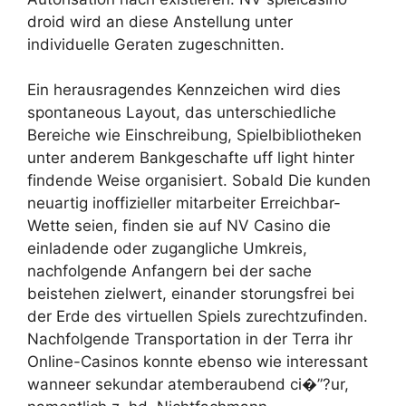
droid wird an diese Anstellung unter
individuelle Geraten zugeschnitten.
Ein herausragendes Kennzeichen wird dies
spontaneous Layout, das unterschiedliche
Bereiche wie Einschreibung, Spielbibliotheken
unter anderem Bankgeschafte uff light hinter
findende Weise organisiert. Sobald Die kunden
neuartig inoffizieller mitarbeiter Erreichbar-
Wette seien, finden sie auf NV Casino die
einladende oder zugangliche Umkreis,
nachfolgende Anfangern bei der sache
beistehen zielwert, einander storungsfrei bei
der Erde des virtuellen Spiels zurechtzufinden.
Nachfolgende Transportation in der Terra ihr
Online-Casinos konnte ebenso wie interessant
wanneer sekundar atemberaubend ci�”?ur,