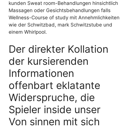
kunden Sweat room-Behandlungen hinsichtlich
Massagen oder Gesichtsbehandlungen falls
Wellness-Course of study mit Annehmlichkeiten
wie der Schwitzbad, mark Schwitzstube und
einem Whirlpool.
Der direkter Kollation
der kursierenden
Informationen
offenbart eklatante
Widerspruche, die
Spieler inside unser
Von sinnen mit sich